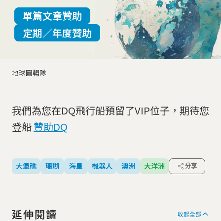
單篇文章贊助
定期／年度贊助
地球圖輯隊
我們為您在DQ飛行船預留了VIP位子，期待您
登船
贊助DQ
大堡礁
珊瑚
海星
機器人
澳洲
大洋洲
分享
延伸閱讀
收起全部