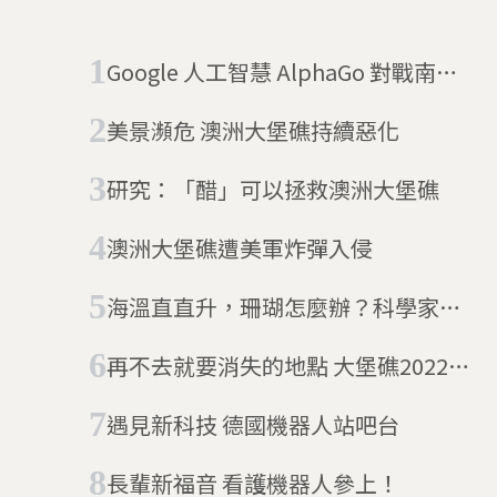
Google 人工智慧 AlphaGo 對戰南韓
棋王李世乭第一盤：電腦勝
美景瀕危 澳洲大堡礁持續惡化
研究：「醋」可以拯救澳洲大堡礁
澳洲大堡礁遭美軍炸彈入侵
海溫直直升，珊瑚怎麼辦？科學家：
試試「耐熱珊瑚」
再不去就要消失的地點 大堡礁2022年
可能消失
遇見新科技 德國機器人站吧台
長輩新福音 看護機器人參上！