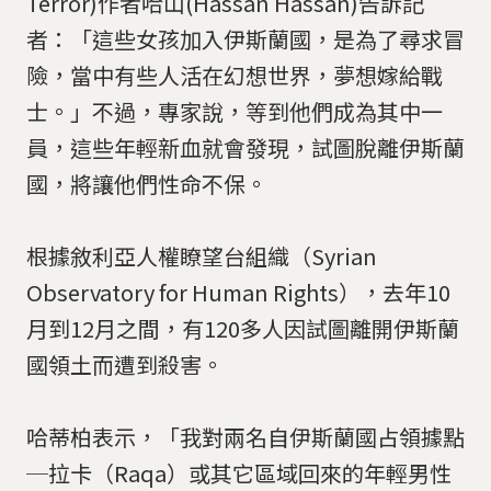
Terror)作者哈山(Hassan Hassan)告訴記
者：「這些女孩加入伊斯蘭國，是為了尋求冒
險，當中有些人活在幻想世界，夢想嫁給戰
士。」不過，專家說，等到他們成為其中一
員，這些年輕新血就會發現，試圖脫離伊斯蘭
國，將讓他們性命不保。
根據敘利亞人權瞭望台組織（Syrian
Observatory for Human Rights），去年10
月到12月之間，有120多人因試圖離開伊斯蘭
國領土而遭到殺害。
哈蒂柏表示，「我對兩名自伊斯蘭國占領據點
─拉卡（Raqa）或其它區域回來的年輕男性