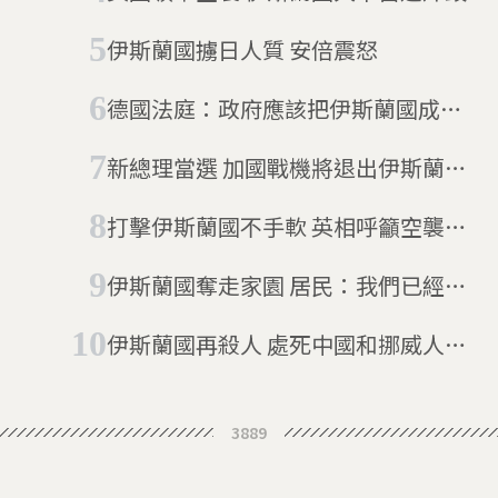
伊斯蘭國擄日人質 安倍震怒
德國法庭：政府應該把伊斯蘭國成員
的妻小接回國
新總理當選 加國戰機將退出伊斯蘭國
任務
打擊伊斯蘭國不手軟 英相呼籲空襲敘
利亞
伊斯蘭國奪走家園 居民：我們已經沒
有未來
伊斯蘭國再殺人 處死中國和挪威人質
(更新至11/19)
3889