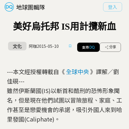
地球圖輯隊
登入
美好烏托邦 IS用計攬新血
文化
阿咖
2015-05-10
支持
分享
DQ
---本文經授權轉載自《
全球中央
》譯解／劉
佳硯---
雖然伊斯蘭國(IS)以斬首和酷刑的恐怖形象聞
名，但是現在他們試圖以冒險旅程、家庭、工
作甚至是戀愛機會的承諾，吸引外國人來到哈
里發國(Caliphate)。