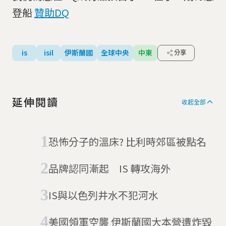
登船
贊助DQ
is
isil
伊斯蘭國
全球中央
中東
分享
延伸閱讀
收起全部
恐怖分子的溫床? 比利時郊區被點名
品牌認同漸起 IS 轉攻海外
IS與以色列井水不犯河水
美國領軍空襲 伊斯蘭國大本營遭炸毀