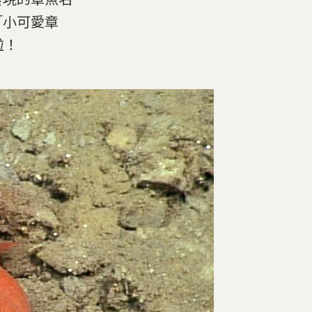
「小可愛章
啦！