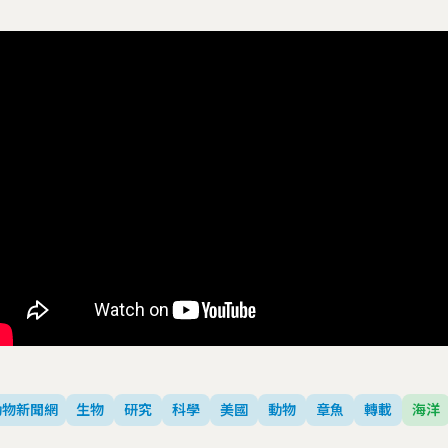
動物新聞網
生物
研究
科學
美國
動物
章魚
轉載
海洋