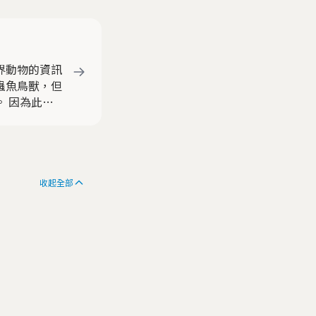
界動物的資訊
蟲魚鳥獸，但
 因為此刻
的寫照! 關
收起全部