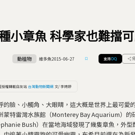
種小章魚 科學家也難擋
動植物
維多魚
2015-06-27
支持
DQ
經授權轉載自友站
台灣動物新聞網
文/ 李娉婷
呼的臉、小觸角、大眼睛，這大概是世界上最可愛
蒙特雷灣水族館（Monterey Bay Aquarium）
tephanie Bush）在當地海域發現了幾隻章魚，外
」中追著小精靈跑的可愛幽靈，布希目前還在為新