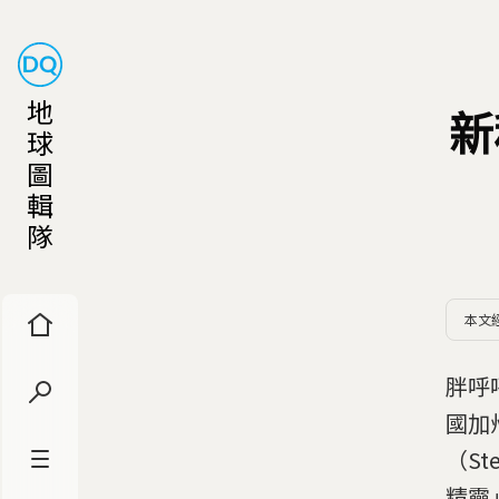
地
新
球
圖
輯
隊
本文
胖呼
國加州
（S
精靈