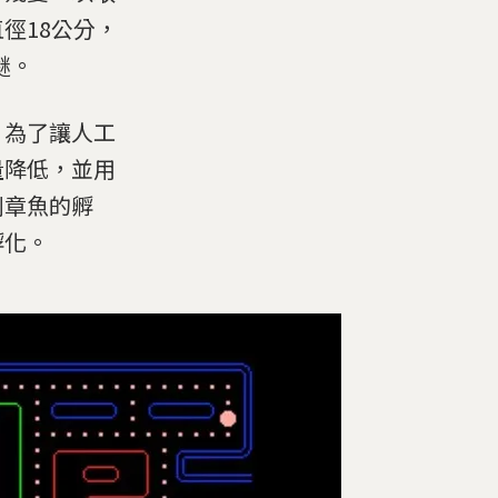
徑18公分，
謎。
，為了讓人工
量降低，並用
利章魚的孵
孵化。