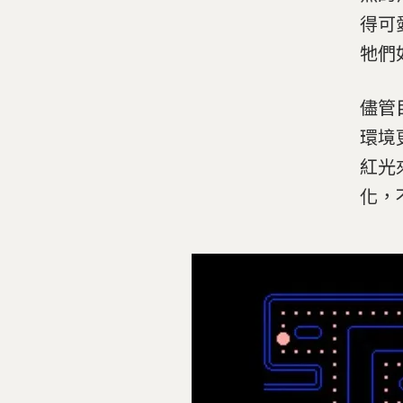
得可
牠們
儘管
環境
紅光
化，