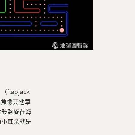
apjack
章魚像其他章
傘般盤旋在海
的小耳朵就是