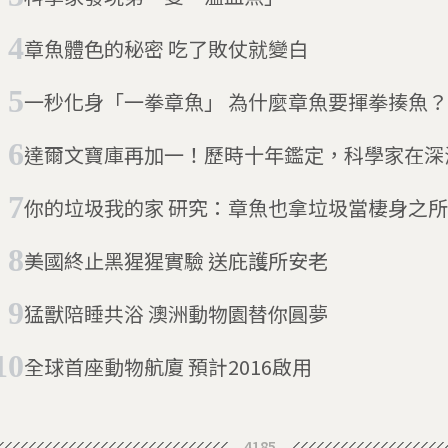
章魚體色的秘密 吃了敗仗就變白
一秒化身「一拳章魚」 為什麼章魚要揮拳揍魚？
達爾文寶庫再加一！歷時十年鑑定，科學家在深
種「加拉巴哥微章魚」
你的垃圾我的家 研究：章魚也拿垃圾當棲身之所
美國終止黑猩猩實驗 送庇護所安老
猛獸陪睡共浴 澳洲動物園替你圓夢
全球首座動物航廈 預計2016啟用
4185