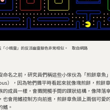
玩「小精靈」的反派幽靈腳色非常相似。 取自網路
沒命名之前，研究員們稱這些小傢伙為「煎餅章魚」（fl
topus），因為牠們攤平時看起來就像塊煎餅，煎餅
族的成員一樣，會攤開觸手間的蹼狀結構，像降落
，也會用鰭控制方向前進，煎餅章魚頭上兩個可愛
的鰭。