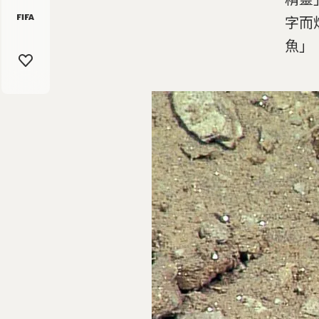
字而
魚」（