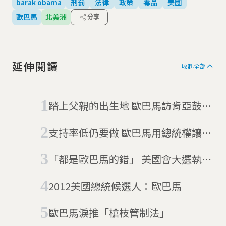
barak obama
刑罰
法律
政策
毒品
美國
歐巴馬
北美洲
分享
延伸閱讀
收起全部
踏上父親的出生地 歐巴馬訪肯亞鼓舞
年輕人
支持率低仍要做 歐巴馬用總統權讓移
民新制上路
「都是歐巴馬的錯」 美國會大選執政
黨慘敗
2012美國總統候選人：歐巴馬
歐巴馬淚推「槍枝管制法」