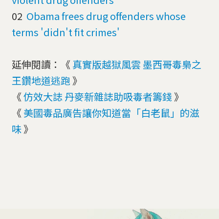
02
Obama frees drug offenders whose
terms 'didn't fit crimes'
延伸閱讀：《
真實版越獄風雲 墨西哥毒梟之
王鑽地道逃跑
》
《
仿效大誌 丹麥新雜誌助吸毒者籌錢
》
《
美國毒品廣告讓你知道當「白老鼠」的滋
味
》