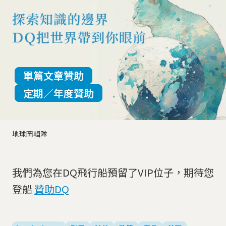
單篇文章贊助
定期／年度贊助
地球圖輯隊
我們為您在DQ飛行船預留了VIP位子，期待您
登船
贊助DQ