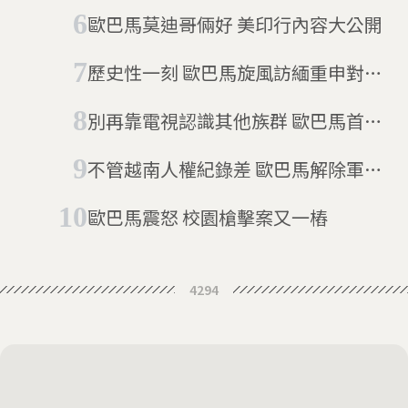
歐巴馬莫迪哥倆好 美印行內容大公開
歷史性一刻 歐巴馬旋風訪緬重申對民
主改革的支持
別再靠電視認識其他族群 歐巴馬首訪
清真寺挺穆斯林
不管越南人權紀錄差 歐巴馬解除軍武
禁運
歐巴馬震怒 校園槍擊案又一樁
4294