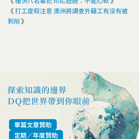
《
槍決八名毒犯 印尼總統：不能心軟
》
《
打工度假注意 澳洲將調查外籍工有沒有被
剝削
》
單篇文章贊助
定期／年度贊助