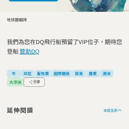
地球圖輯隊
我們為您在DQ飛行船預留了VIP位子，期待您
登船
贊助DQ
牛
印尼
畜牧業
國際關係
貿易
農業
澳洲
大洋洲
分享
延伸閱讀
收起全部