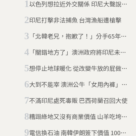
以色列想拉近外交關係 印尼大聲說
NO
印尼打擊非法捕魚 台灣漁船遭槍擊
「北韓老兄，抱歉了！」分手65年，
古巴與南韓恢復外交關係，感謝韓流
「關錯地方了」澳洲政府將印尼未成
K－POP的努力
年人拘禁在成人監獄裡
想停止地球暖化 從改變牛放的屁做起
瑞士新創公司發明新飼料
大到不能宰 澳洲公牛「女用內褲」引
熱議
不滿印尼處死毒販 巴西荷蘭召回大使
糟蹋綠地又沒有商業價值 山羊吃垮希
臘小島
電信換石油 南韓伊朗簽下價值 100億