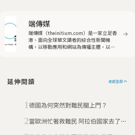
端傳媒
端傳媒（theinitium.com）是一家立足香
港、面向全球華文讀者的綜合性新聞機
構，以移動應用和網站為傳播主體，以原
創深度報導和可視化數據新聞為特色，致
力於以新聞專業主義的立場和世界公民的
視野解析大中華地區及國際事務。APP下
載地址：
延伸閱讀
https://theinitium.com/download/
收起全部
德國為何突然對難民關上門？
當歐洲忙著救難民 阿拉伯國家去了哪
裡