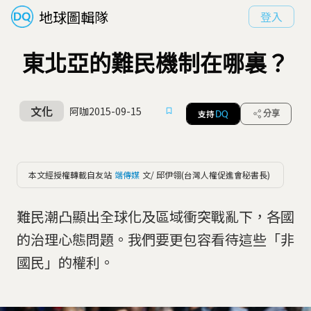
地球圖輯隊
登入
東北亞的難民機制在哪裏？
文化
阿咖
2015-09-15
支持
分享
DQ
本文經授權轉載自友站
端傳媒
文/ 邱伊翎(台灣人權促進會秘書長)
難民潮凸顯出全球化及區域衝突戰亂下，各國
的治理心態問題。我們要更包容看待這些「非
國民」的權利。