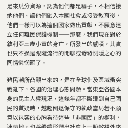
是來瓜分資源，認為他們都是騙子，不相信接
納他們、讓他們融入本國社會或接受教育後，
他們一樣可以為這個國家做出貢獻，不願意建
立任何難民保護機制——那麼，我們現在對於
敘利亞三歲小童的身亡，所發出的感嘆，其實
也只不過是跟隨流行的閒聊或發發惻隱之心的
同情憐憫罷了。
難民潮所凸顯出來的，是在全球化及區域衝突
戰亂下，各國的治理心態問題。當東亞各國本
身的民主人權現況，這幾年都不斷遭到自己國
民的質疑時，越趨倒退保守的執政當局若不願
意以包容的心胸看待這些「非國民」的權利，
連帶地，也將繼續形塑出社會上一股敵視外來