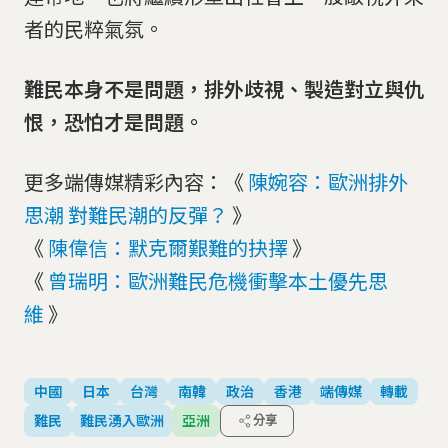
者的民粹氣氛。
難民本身不是問題，排外歧視、製造對立與仇
恨，恐怕才是問題。
更多端傳媒精彩內容：《
陳婉容：歐洲排外
思潮 對難民潮的反彈？
》
《
陳偉信：默克爾艱難的抉擇
》
《
曾瑞明：歐洲難民危機衝擊本土優先思
維
》
中國
日本
台灣
南韓
政治
香港
端傳媒
轉載
難民
難民湧入歐洲
亞洲
分享