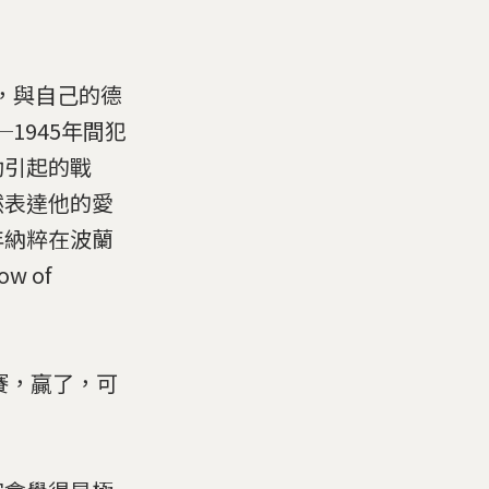
)，與自己的德
1945年間犯
勒引起的戰
然表達他的愛
年納粹在波蘭
 of
賽，贏了，可