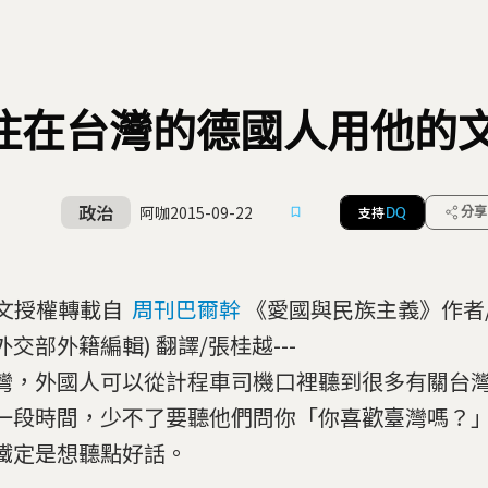
住在台灣的德國人用他的
政治
阿咖
2015-09-22
支持
分享
DQ
-本文授權轉載自
周刊巴爾幹
《愛國與民族主義》作者
交部外籍編輯) 翻譯/張桂越---
灣，外國人可以從計程車司機口裡聽到很多有關台
一段時間，少不了要聽他們問你「你喜歡臺灣嗎？
鐵定是想聽點好話。