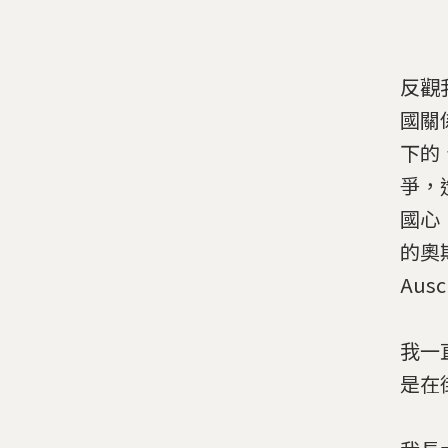
反觀
國關
下的
爭，
國心
的奧斯
Ausc
我一
是在