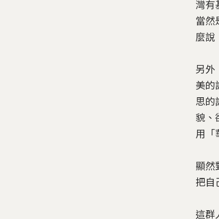
灣有
當然
麼說
另外
美的
思的
貌、
用「
顯然
把自
這群