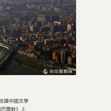
m大學攻讀中國文學
刊巴爾幹》上