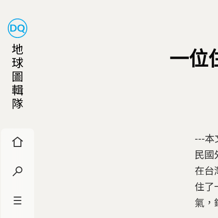
地
一位
球
圖
輯
隊
--
民國外
在台
住了
氣，