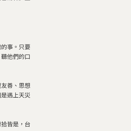
灣的事。只要
」聽他們的口
很友善、思想
別是遇上天災
俯拾皆是，台