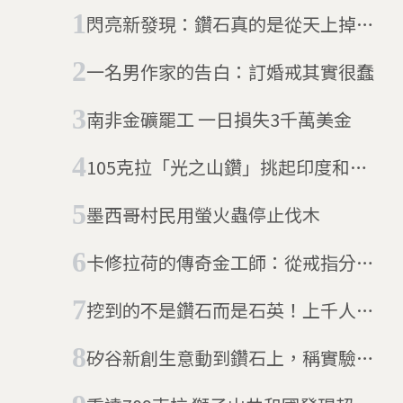
閃亮新發現：鑽石真的是從天上掉下
來的星星
一名男作家的告白：訂婚戒其實很蠢
南非金礦罷工 一日損失3千萬美金
105克拉「光之山鑽」挑起印度和英
國文化大戰
墨西哥村民用螢火蟲停止伐木
卡修拉荷的傳奇金工師：從戒指分工
看見印度階級制度
挖到的不是鑽石而是石英！上千人的
南非村莊尋寶夢破滅
矽谷新創生意動到鑽石上，稱實驗室
可生產天然鑽石