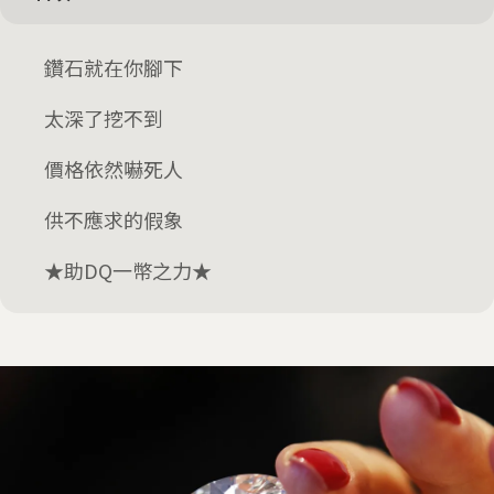
鑽石就在你腳下
太深了挖不到
價格依然嚇死人
供不應求的假象
★助DQ一幣之力★