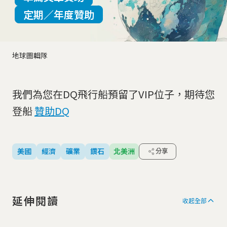
定期／年度贊助
地球圖輯隊
我們為您在DQ飛行船預留了VIP位子，期待您
登船
贊助DQ
美國
經濟
礦業
鑽石
北美洲
分享
延伸閱讀
收起全部