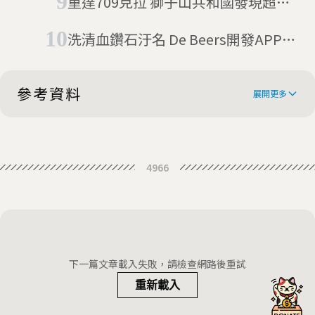
重達709克拉 獅子山共和國發現超大
鑽石
洗清血鑽石汙名 De Beers開發APP來
幫忙
參考資料
展開更多
The Earth Could Be Full Of Tiny,
4966
Unreachable Diamonds
Diamonds May Be Common, Deep
in the Earth
Diamonds may actually be really
common — deep, deep in the Earth
下一篇文章載入失敗，請檢查網路後重試
重新載入