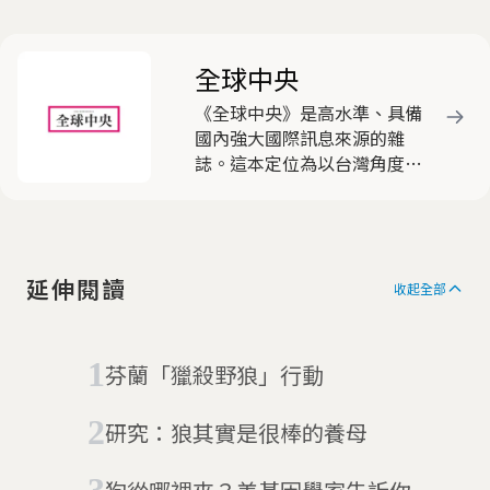
全球中央
《全球中央》是高水準、具備
國內強大國際訊息來源的雜
誌。這本定位為以台灣角度看
國際的雜誌，動員遍布全球近
三十名的海外資深特派員，就
國際間重要新聞事件，作深入
淺出的分析報導，被各界視為
延伸閱讀
客觀中立，有助於豐富國人國
收起全部
際視野的優質刊物，深獲好
評。
芬蘭「獵殺野狼」行動
研究：狼其實是很棒的養母