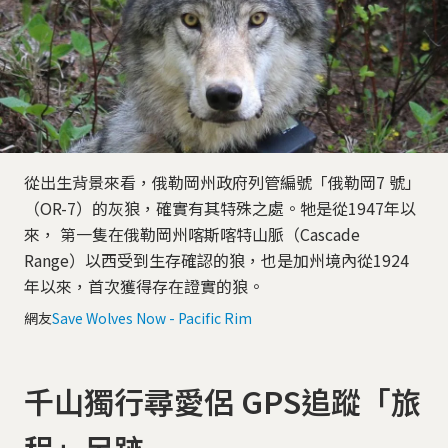
從出生背景來看，俄勒岡州政府列管編號「俄勒岡7 號」
（OR-7）的灰狼，確實有其特殊之處。牠是從1947年以
來， 第一隻在俄勒岡州喀斯喀特山脈（Cascade
Range）以西受到生存確認的狼，也是加州境內從1924
年以來，首次獲得存在證實的狼。
網友
Save Wolves Now - Pacific Rim
千山獨行尋愛侶 GPS追蹤「旅
程」足跡