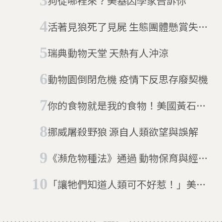
狗從哪裡來？美基因學家告訴你
活著見狼死了見屍 生態團體懸賞失蹤
的比利時野狼媽媽
瑞典動物天堂 天熱有人沖涼
動物園倒閉危機 疫情下反思存廢契機
你的食物就是我的食物！美國黃石公
園的土匪熊導致狼群行為變化
挪威屠殺野狼 源自人類欲望與誤解
《瀕危物種法》通過 動物保育與經濟
利益 孰輕孰重
「讓牠們知道人類可不好惹！」美國
農業部以《婚姻故事》吵架橋段成功
驅趕狼群