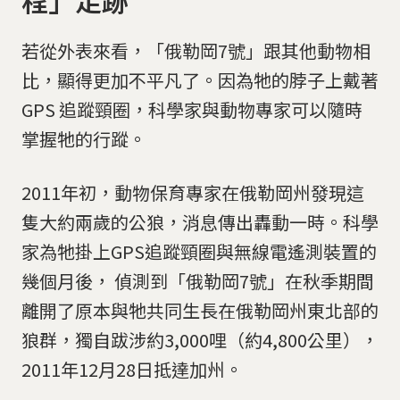
若從外表來看，「俄勒岡7號」跟其他動物相
比，顯得更加不平凡了。因為牠的脖子上戴著
GPS 追蹤頸圈，科學家與動物專家可以隨時
掌握牠的行蹤。
2011年初，動物保育專家在俄勒岡州發現這
隻大約兩歲的公狼，消息傳出轟動一時。科學
家為牠掛上GPS追蹤頸圈與無線電遙測裝置的
幾個月後， 偵測到「俄勒岡7號」在秋季期間
離開了原本與牠共同生長在俄勒岡州東北部的
狼群，獨自跋涉約3,000哩（約4,800公里），
2011年12月28日抵達加州。