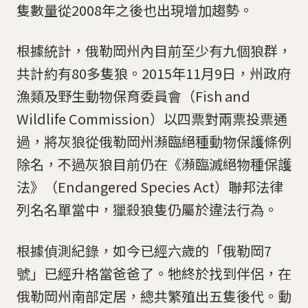
隻數量從2008年之後也出現增加趨勢。
根據統計，俄勒岡州內目前至少有九個狼群，
共計約有80多隻狼。2015年11月9日，州政府
漁類及野生動物保育委員會（Fish and
Wildlife Commission）以四票對兩票投票通
過，將灰狼從俄勒岡州瀕臨絕種動物保護條例
除名，不過灰狼目前仍在《瀕臨滅絕物種保護
法》（Endangered Species Act）聯邦法律
列名名單當中，獵殺狼隻仍屬於違法行為。
根據偵測紀錄，如今已經六歲的「俄勒岡7
號」已經升格當爸爸了。牠終於找到伴侶，在
俄勒岡州南部定居，總共繁殖出五隻後代。動