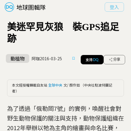
地球圖輯隊
登入
美迷罕見灰狼 裝GPS追足
跡
動植物
阿咖
2016-03-25
支持
分享
DQ
本文經授權轉載自友站
全球中央
文/ 顏伶如 （中央社駐波特蘭記
者）
為了透過「俄勒岡7號」的實例，喚醒社會對
野生動物保護的關注與支持，動物保護組織在
2012年舉辦以牠為主角的繪畫與命名比賽，