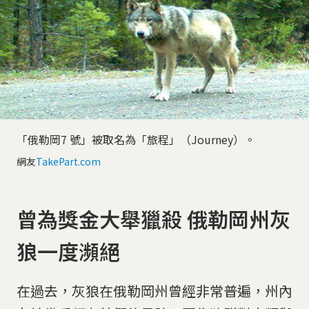
「俄勒岡7 號」被取名為「旅程」（Journey）。
網友
TakePart.com
曾為獎金大舉獵殺 俄勒岡州灰
狼一度瀕絕
在過去，灰狼在俄勒岡州曾經非常普遍，州內