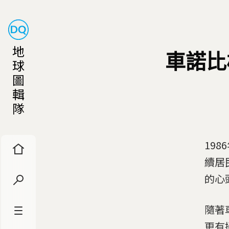
地
車諾比
球
圖
輯
隊
19
續居
的心
隨著
更有