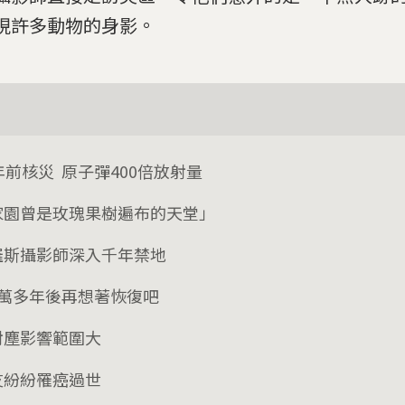
現許多動物的身影。
年前核災 原子彈400倍放射量
家園曾是玫瑰果樹遍布的天堂」
羅斯攝影師深入千年禁地
2萬多年後再想著恢復吧
射塵影響範圍大
友紛紛罹癌過世