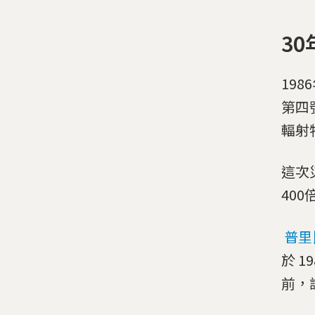
3
198
第四
輻射
這次
40
普里
於 
前，該