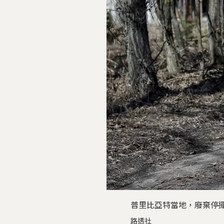
普里比亞特當地，廢棄停
路透社