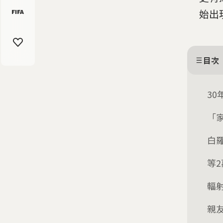
始出
目次
30
「
白
等
輻
親