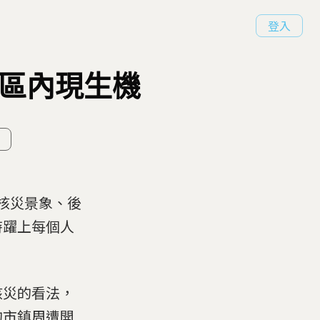
登入
離區內現生機
的核災景象、後
時躍上每個人
核災的看法，
的市鎮周遭開