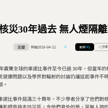
核災30年過去 無人煙隔
災變
阿咖
2016-04-11
支持
分享
DQ
86年震驚全球的車諾比事件至今已過 30年，但當年
民健康問題以及學界對輻射的討論仍讓這起事件不
頭。
車諾比事件屆滿三十周年，不少學者分享了他們對
攝影師直接走訪災區，令他們意外的是，罕無人跡