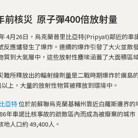
0年前核災 原子彈400倍放射量
6年 4月26日，烏克蘭普里比亞特(Pripyat)鄰近的
號反應爐發生了爆炸。連續的爆炸引發了大火並散
物質到大氣層中，這些放射性塵埃涵蓋了大面積區
災難所釋放出的輻射線劑量是二戰時期爆炸於廣島
0倍以上，大量的放射性物質被釋放到環境中。
比亞特
位於前蘇聯烏克蘭基輔州靠近白羅斯邊界的
1986年車諾比核事故的疏散區內而成為被廢棄的城
地人口約 49,400人。