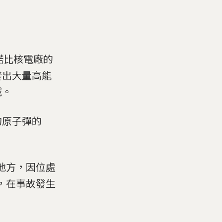
車諾比核電廠的
發出大量高能
域。
的原子彈的
地方，因位處
市，在事故發生