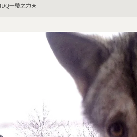
助DQ一幣之力★