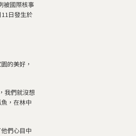
例被國際核事
月11日發生於
家園的美好，
始，我們就沒想
抓魚，在林中
了他們心目中