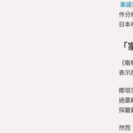
車諾
件分
日本
「
《衛
表示
娜塔
過要
採蘑
然而