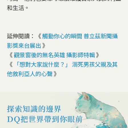
和生活。
延伸閱讀：《
觸動你心的瞬間 普立茲新聞攝
影獎來台展出
》
《
觀景窗後的無名英雄 攝影師特輯
》
《
「想對大家說什麼？」 溺死男孩父親及其
他敘利亞人的心聲
》