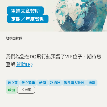
單篇文章贊助
定期／年度贊助
地球圖輯隊
我們為您在DQ飛行船預留了VIP位子，期待您
登船
贊助DQ
普立茲
普立茲獎
新聞
路透社
難民湧入歐洲
攝影
歐洲
分享