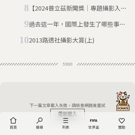
血淚、泥濘堆疊美國夢，美聯社記錄
【2024普立茲新聞獎｜專題攝影入
最危險的移民路
選】普丁政權下的新俄國：新勝利、
過去這一年，國際上發生了哪些事？
新意識、新青年
世界新聞攝影大賽照片精華(上)
2013路透社攝影大賞(上)
5900
下一篇文章載入失敗，請檢查網路後重試
重新載入
首頁
搜尋
列表
世界盃
贊助