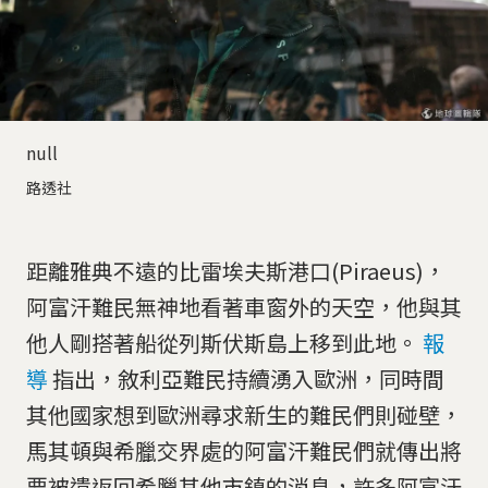
null
路透社
距離雅典不遠的比雷埃夫斯港口(Piraeus)，
阿富汗難民無神地看著車窗外的天空，他與其
他人剛搭著船從列斯伏斯島上移到此地。
報
導
指出，敘利亞難民持續湧入歐洲，同時間
其他國家想到歐洲尋求新生的難民們則碰壁，
馬其頓與希臘交界處的阿富汗難民們就傳出將
要被遣返回希臘其他市鎮的消息，許多阿富汗