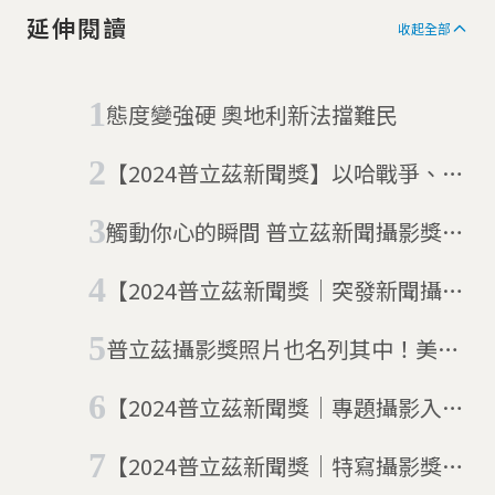
延伸閱讀
收起全部
態度變強硬 奧地利新法擋難民
【2024普立茲新聞獎】以哈戰爭、移
民、政商內幕，得獎名單一次看
觸動你心的瞬間 普立茲新聞攝影獎來
台展出
【2024普立茲新聞獎｜突發新聞攝影
獎】路透社記者鏡頭下，加薩走廊的
普立茲攝影獎照片也名列其中！美聯
烽火與流離
社正在建立自家 NFT 新聞照市場
【2024普立茲新聞獎｜專題攝影入
選】 紐約時報x攝影師莫拉勒絲：崛
【2024普立茲新聞獎｜特寫攝影獎】
起的非洲世代