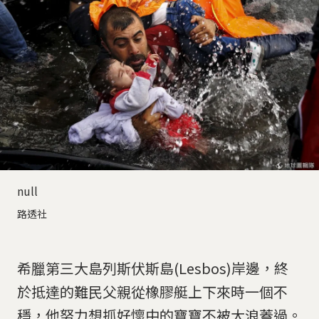
null
路透社
希臘第三大島列斯伏斯島(Lesbos)岸邊，終
於抵達的難民父親從橡膠艇上下來時一個不
穩，他努力想抓好懷中的寶寶不被大浪蓋過。