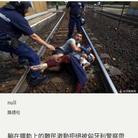
null
路透社
躺在鐵軌上的難民激動拒絕被匈牙利警察帶