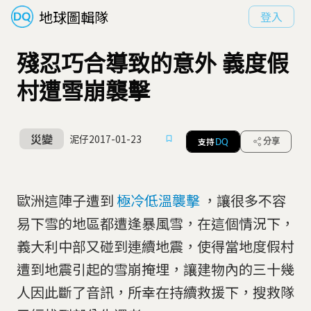
地球圖輯隊
登入
殘忍巧合導致的意外 義度假
村遭雪崩襲擊
災變
泥仔
2017-01-23
支持
分享
DQ
歐洲這陣子遭到
極冷低溫襲擊
，讓很多不容
易下雪的地區都遭逢暴風雪，在這個情況下，
義大利中部又碰到連續地震，使得當地度假村
遭到地震引起的雪崩掩埋，讓建物內的三十幾
人因此斷了音訊，所幸在持續救援下，搜救隊