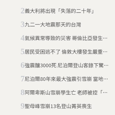
半個鎮都不見了
義大利將出現「失落的二十年」
九二一大地震那天的台灣
氣候異常導致的災害 哥倫比亞發生嚴
重土石流
居民受困逃不了 倫敦大樓發生嚴重火
災
強震釀3000死 尼泊爾登山客錄下驚悚
雪崩畫面
尼泊爾80年來最大強震引雪崩 當地記
者：人都死光了
阿爾卑斯山雪崩學生亡 老師被控「過
失殺人」
聖母峰雪崩13名登山菁英喪生