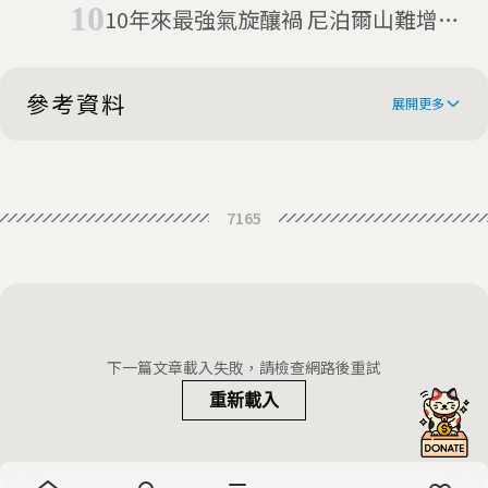
10年來最強氣旋釀禍 尼泊爾山難增至
39死
參考資料
展開更多
Italy avalanche: Survivor tells of 58-
7165
hour ordeal
Italian Avalanche: Complex
Situation Makes Rescue Operation
Italy avalanche: A cruel
Tricky
coincidence
Rigopiano hotel avalanche: Italian
下一篇文章載入失敗，請檢查網路後重試
rescuers find no sign of life
重新載入