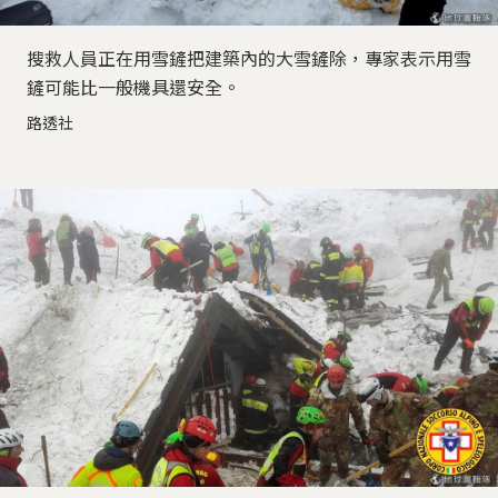
搜救人員正在用雪鏟把建築內的大雪鏟除，專家表示用雪
鏟可能比一般機具還安全。
路透社