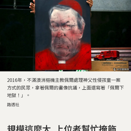
2016年，不滿澳洲樞機主教佩爾處理神父性侵孩童一案
方式的民眾，拿著佩爾的畫像抗議，上面還寫著「佩爾下
地獄！」。
路透社
規模這麼大 上位者幫忙掩飾