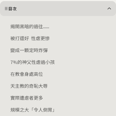
目次
揭開黑暗的過往......
被打還好 性虐更慘
變成一顆定時炸彈
7%的神父性虐過小孩
在教會身處高位
天主教的奇恥大辱
實際遭虐者更多
規模之大「令人倒胃」