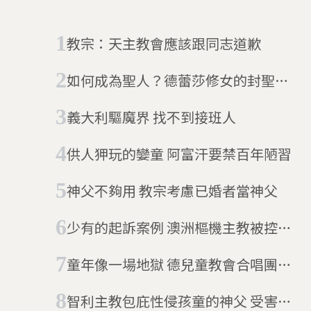
教宗：天主教會應該跟同志道歉
如何成為聖人？德蕾莎修女的封聖之
路
義大利驅魔界 找不到接班人
供人狎玩的孌童 阿富汗要禁百年陋習
神父不夠用 教宗考慮已婚者當神父
少有的起訴案例 澳洲樞機主教被控涉
嫌性犯罪
童年像一場地獄 德兒童教會合唱團
547人受虐
智利主教包庇性侵孩童的神父 受害者