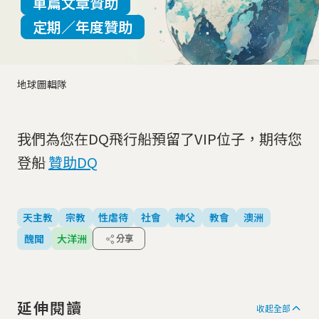
單篇文章贊助
定期／年度贊助
地球圖輯隊
我們為您在DQ飛行船預留了VIP位子，期待您
登船
贊助DQ
天主教
宗教
性虐待
社會
神父
教會
澳洲
醜聞
大洋洲
分享
延伸閱讀
收起全部