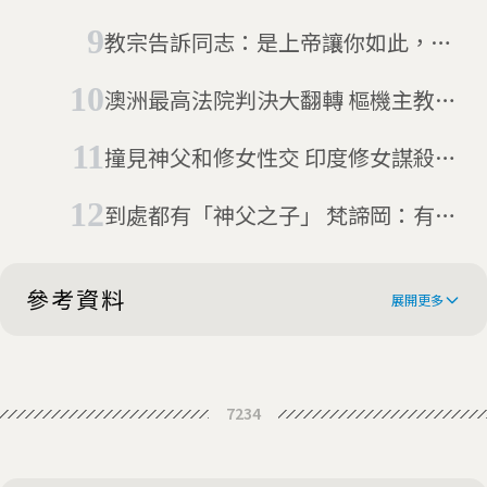
上書：教宗方濟各知情
教宗告訴同志：是上帝讓你如此，而
且祂一樣愛你
澳洲最高法院判決大翻轉 樞機主教性
侵男童案無罪獲釋
撞見神父和修女性交 印度修女謀殺案
28年後定罪
到處都有「神父之子」 梵諦岡：有私
生子祕密指南
參考資料
展開更多
Australia: 7% of Catholic priests
7234
abused children, commission
Catholic Church Sex Abuse: 7
finds
Percent Of Australian Priests