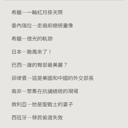
希臘—一輪紅月掛天際
委內瑞拉—走過前總統畫像
希臘—燈光的軌跡
日本—颱風來了！
巴西—誰的臀部最美麗？
菲律賓—這是美國和中國的外交部長
南非—聚集在抗議總統的現場
敘利亞—她是聖戰士的妻子
西班牙—移民偷渡失敗