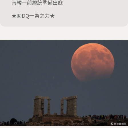
南韓—前總統準備出庭
★助DQ一幣之力★