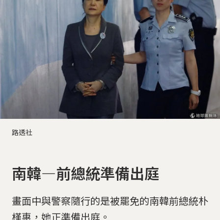
路透社
南韓—前總統準備出庭
畫面中與警察隨行的是被罷免的南韓前總統朴
槿惠，她正準備出庭。