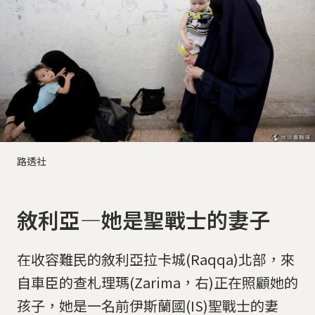
路透社
敘利亞—她是聖戰士的妻子
在收容難民的敘利亞拉卡城(Raqqa)北部，來
自車臣的查札理瑪(Zarima，右)正在照顧她的
孩子，她是一名前伊斯蘭國(IS)聖戰士的妻