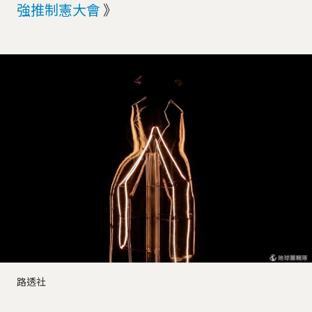
強推制憲大會
》
路透社