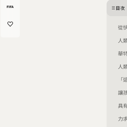
目次
從
人
華
人
「
讓
具
力