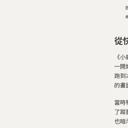
從
《小
一開
跑到
的畫
當時
了蹤
也暗