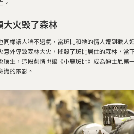
亡。
類大火毀了森林
也同樣讓人喘不過氣，當斑比和牠的情人遭到獵人
火意外導致森林大火，摧毀了斑比居住的森林，當
象環生，這段劇情也讓《小鹿斑比》成為迪士尼第
意識的電影。