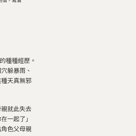
劇情，寫實
大的種種經歷。
洞穴躲暴雨、
這種天真無邪
母親就此失去
你在一起了」
出角色父母親