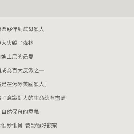
快樂夥伴到弒母獵人
類大火毀了森林
特迪士尼的最愛
類成為百大反派之一
這是在污辱美國獵人」
孩子意識到人的生命總有盡頭
有自然保育的意義
求惟妙惟肖 養動物好觀察