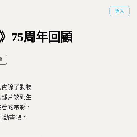
登入
》75周年回顧
享
其實除了動物
這部片談到生
孩看的電影，
部動畫吧。