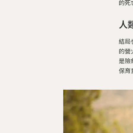
的死
人
結局
的營
是險
保育