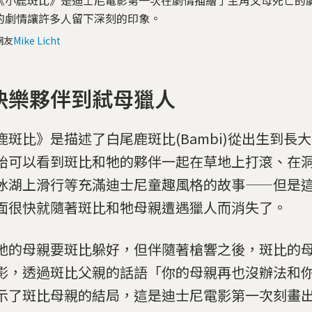
《小鹿斑比》是迪士尼電影第一次在劇情描繪了主角父母死亡的
的劇情讓許多人留下深刻的印象。
網友
Mike Licht
快樂夥伴到弒母獵人
鹿斑比》是描述了白尾鹿斑比(Bambi)從出生到長
始可以看到斑比和牠的夥伴一起在草地上打滾、在
冰湖上滑行等充滿迪士尼童趣風格的故事——但是
面很快就隨著斑比和牠母親遭遇獵人而消失了。
牠的母親要斑比躲好，但伴隨著槍響之後，斑比的
影，透過斑比父親的話語「你的母親再也沒辦法和
示了斑比母親的結局，這是迪士尼電影第一次刻畫