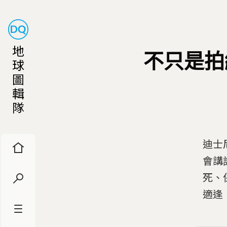
地
不只是拍
球
圖
輯
隊
迪士
會講
死、
適逢