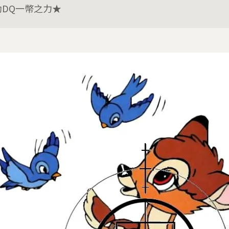
助DQ一幣之力★