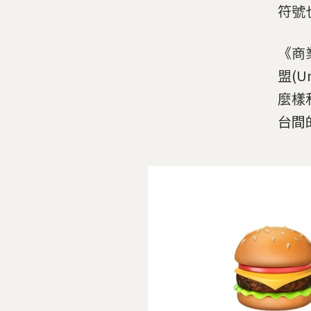
符號
《商
盟(U
麼樣
台間