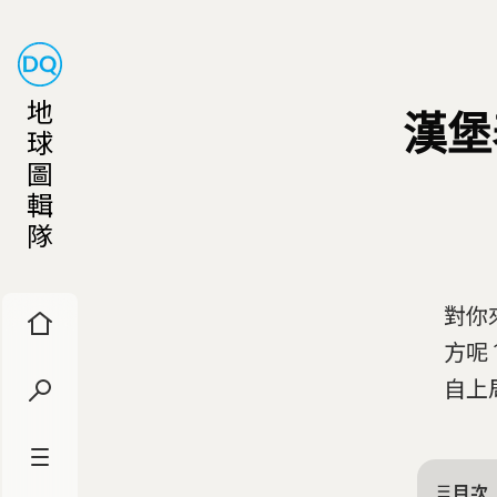
地
漢堡
球
圖
輯
隊
對你
方呢
自上周
目次