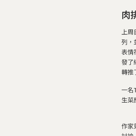
肉
上周日
列，
表情
發了
轉推
一名
生菜
作家貝
討論