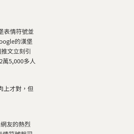
的漢堡表情符號並
gle的漢堡
則推文立刻引
萬5,000多人
堡肉上才對，但
起了網友的熱烈
表情符號起司