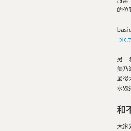
的位
basic
pic.
另一
美乃
最後
水毀
和
大家