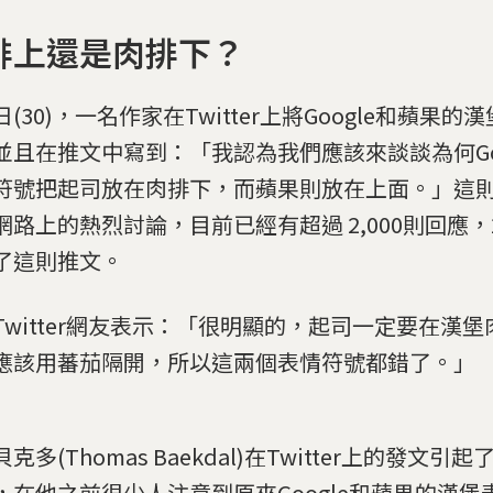
排上還是肉排下？
(30)，一名作家在Twitter上將Google和蘋果
並且在推文中寫到：「我認為我們應該來談談為何Goo
符號把起司放在肉排下，而蘋果則放在上面。」這
網路上的熱烈討論，目前已經有超過 2,000則回應，2
了這則推文。
Twitter網友表示：「很明顯的，起司一定要在漢
應該用蕃茄隔開，所以這兩個表情符號都錯了。」
克多(Thomas Baekdal)在Twitter上的發文引
，在他之前很少人注意到原來Google和蘋果的漢堡