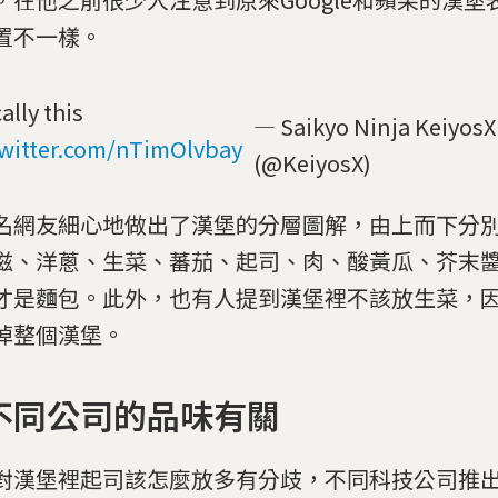
置不一樣。
ally this
— Saikyo Ninja KeiyosX
twitter.com/nTimOlvbay
(@KeiyosX)
名網友細心地做出了漢堡的分層圖解，由上而下分
滋、洋蔥、生菜、蕃茄、起司、肉、酸黃瓜、芥末
才是麵包。此外，也有人提到漢堡裡不該放生菜，
掉整個漢堡。
不同公司的品味有關
對漢堡裡起司該怎麼放多有分歧，不同科技公司推