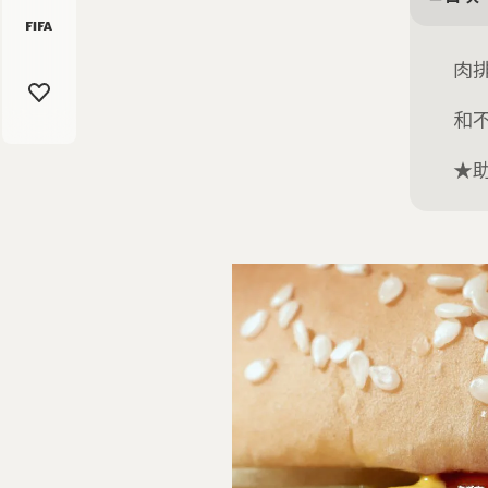
肉
和
★