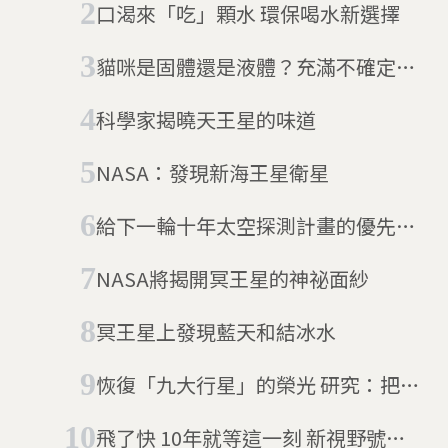
口渴來「吃」顆水 環保喝水新選擇
貓咪是固體還是液體？充滿不確定的
搞笑諾貝爾獎來啦！
科學家揭曉天王星的味道
NASA：發現新海王星衛星
給下一輪十年太空探測計畫的優先建
議：去天王星！
NASA將揭開冥王星的神祕面紗
冥王星上發現藍天和結冰水
恢復「九大行星」的榮光 研究：把冥
王星降級的理由「無效」
飛了快 10年就等這一刻 新視野號揭