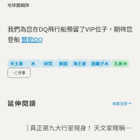
地球圖輯隊
我們為您在DQ飛行船預留了VIP位子，期待您
登船
贊助DQ
天王星
水
研究
美國
海王星
超離子水
北美洲
分享
延伸閱讀
收起全部
真正第九大行星現身！ 天文家暱稱它
「小胖」