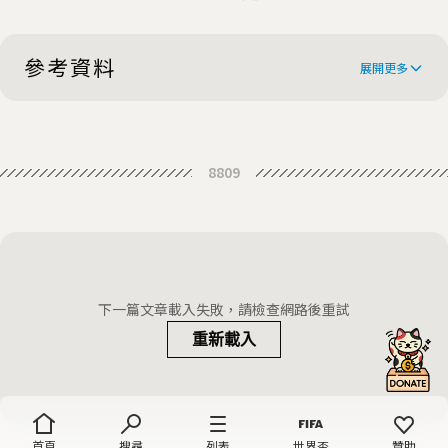
開冥王星面紗(7/16更新近距離照)
參考資料
展開更多
First experimental evidence for
8809
superionic ice
New Form of Water, Both Liquid
and Solid, Is ‘Really Strange’
Scientists Make Weird Type of Ice
Halfway Between Solid and Liquid
水資源網路特展：生命之源
下一篇文章載入失敗，請檢查網路後重試
重新載入
首頁
搜尋
列表
世界盃
贊助