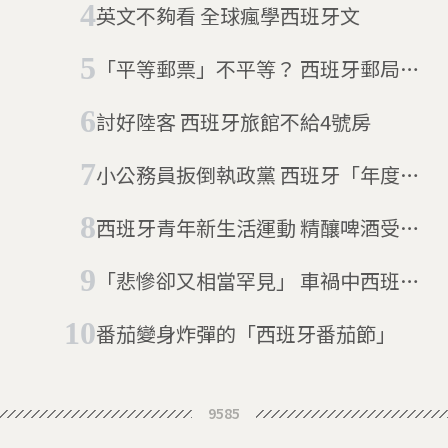
英文不夠看 全球瘋學西班牙文
「平等郵票」不平等？ 西班牙郵局看
膚色定價
討好陸客 西班牙旅館不給4號房
小公務員扳倒執政黨 西班牙「年度貪
汙大審」開庭
西班牙青年新生活運動 精釀啤酒受歡
迎
「悲慘卻又相當罕見」 車禍中西班牙
女童被平板砸中死亡
番茄變身炸彈的「西班牙番茄節」
9585