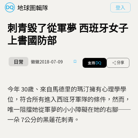
地球圖輯隊
登入
刺青毀了從軍夢 西班牙女子
上書國防部
日常
徽徽
2018-07-09
支持
分享
DQ
今年 30歲、來自馬德里的瑪汀擁有心理學學
位，符合所有進入西班牙軍隊的條件，然而，
唯一阻擋她從軍夢的小小障礙在她的右腳──
一朵 7公分的黑蓮花刺青。