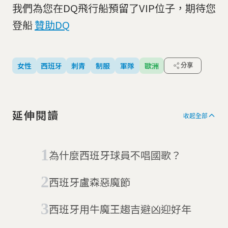
我們為您在DQ飛行船預留了VIP位子，期待您
登船
贊助DQ
女性
西班牙
刺青
制服
軍隊
歐洲
分享
延伸閱讀
收起全部
為什麼西班牙球員不唱國歌？
西班牙盧森惡魔節
西班牙用牛魔王趨吉避凶迎好年