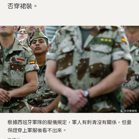
否穿裙裝。
根據西班牙軍隊的服儀規定，軍人有刺青沒有關係，但要
保證穿上軍服後看不出來。