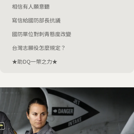
相信有人願意聽
寫信給國防部長抗議
國防單位對刺青態度改變
台灣志願役怎麼規定？
★助DQ一幣之力★