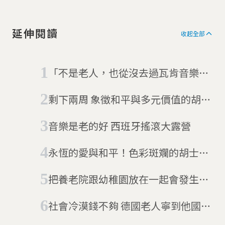
延伸閱讀
收起全部
「不是老人，也從沒去過瓦肯音樂
祭」 德國搖滾爺爺是假新聞
剩下兩周 象徵和平與多元價值的胡士
托50週年音樂節取消了
音樂是老的好 西班牙搖滾大露營
永恆的愛與和平！色彩斑斕的胡士托
音樂節
把養老院跟幼稚園放在一起會發生什
麼事？
社會冷漠錢不夠 德國老人寧到他國度
餘生