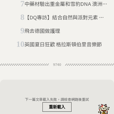
中藥材驗出重金屬和雪豹DNA 澳洲學
者呼籲政府把關
【DQ專訪】結合自然與派對元素 台
灣不為人知的戶外電子音樂祭
飛去德國做護理
英國夏日狂歡 格拉斯頓伯里音樂節
9740
下一篇文章載入失敗，請檢查網路後重試
重新載入