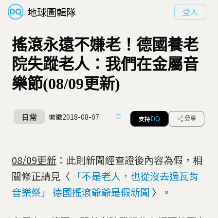
地球圖輯隊
登入
搖滾永遠不嫌老！德國養老
院失蹤老人：我們在金屬音
樂節(08/09更新)
日常
徽徽
2018-08-07
支持
分享
DQ
08/09更新
：此則新聞經查證後內容為假，相
關修正請見〈
「不是老人，也從沒去過瓦肯
音樂祭」 德國搖滾爺爺是假新聞
〉。