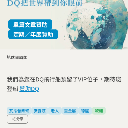
單篇文章贊助
定期／年度贊助
地球圖輯隊
我們為您在DQ飛行船預留了VIP位子，期待您
登船
贊助DQ
瓦肯音樂祭
安養院
老人
重金屬
德國
歐洲
分享