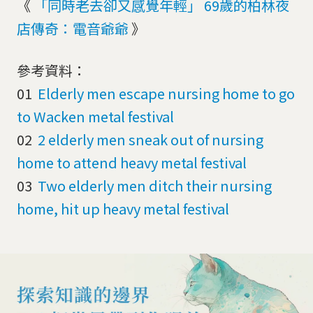
《
「同時老去卻又感覺年輕」 69歲的柏林夜
店傳奇：電音爺爺
》
參考資料：
01
Elderly men escape nursing home to go
to Wacken metal festival
02
2 elderly men sneak out of nursing
home to attend heavy metal festival
03
Two elderly men ditch their nursing
home, hit up heavy metal festival