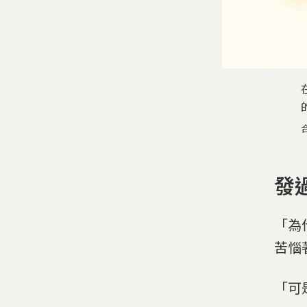
發
「為
苦惱
「可