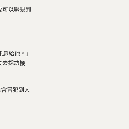
要可以聯繫到
個訊息給他。」
失去採訪機
該會冒犯到人