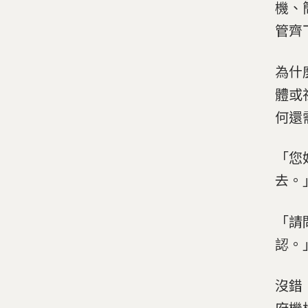
機、
管齊
為什
體或
何還
「您
去。
「請
認。
沒錯
府機