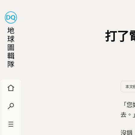
地
打了
球
圖
輯
隊
本文
「您
去。
沒錯