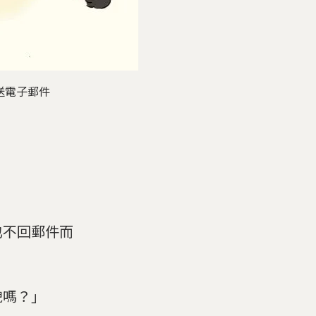
送電子郵件
也不回郵件而
貌嗎？」