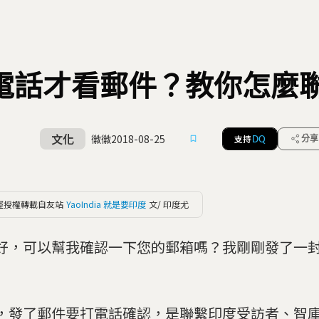
電話才看郵件？教你怎麼
文化
徽徽
2018-08-25
支持
分享
DQ
經授權轉載自友站
YaoIndia 就是要印度
文/ 印度尤
好，可以幫我確認一下您的郵箱嗎？我剛剛發了一
」
，發了郵件要打電話確認，是聯繫印度受訪者、智