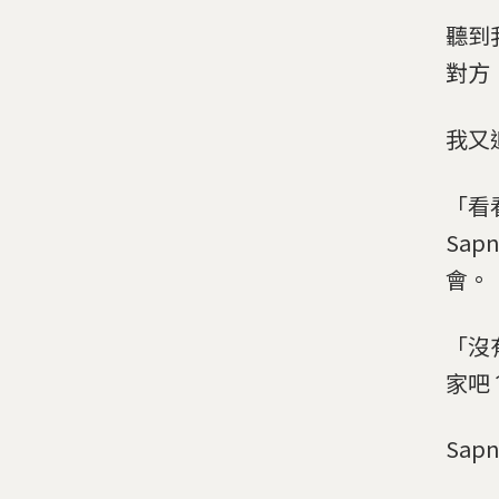
聽到
對方
我又
「看
Sa
會。
「沒
家吧
Sap