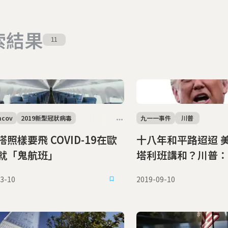
索結果
11
ncov
2019新型冠狀病毒
九一一事件
川普
照樣要飛 COVID-19在歐
十八年和平路迢迢 美國與阿富汗
就「鬼航班」
塔利班講和？川普：
3-10
2019-09-10