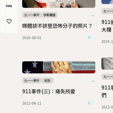
九一一
九一一事件
伊斯蘭國
91
媒體該不該登恐怖分子的照片？
大樓
2016-08-01
2014-1
九一一
九一一事件
紀念
91
911事件(三)：痛失所愛
們
2012-09-11
2012-0