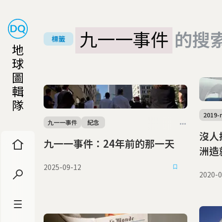
九一一事件
的搜
標籤
地
球
圖
輯
隊
2019-
九一一事件
紀念
沒人搭
九一一事件：24年前的那一天
洲造
2025-09-12
2020-0