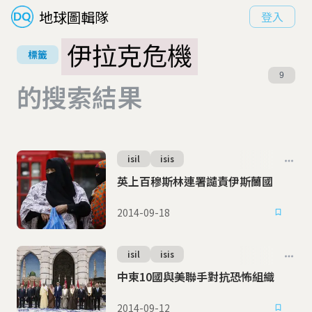
地球圖輯隊
登入
伊拉克危機
標籤
9
的搜索結果
isil
isis
英上百穆斯林連署譴責伊斯蘭國
2014-09-18
isil
isis
中東10國與美聯手對抗恐怖組織
2014-09-12