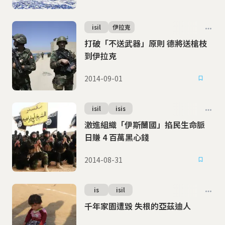
isil
伊拉克
打破「不送武器」原則 德將送槍枝
到伊拉克
2014-09-01
isil
isis
激進組織「伊斯蘭國」掐民生命脈
日賺 4 百萬黑心錢
2014-08-31
is
isil
千年家園遭毀 失根的亞茲迪人