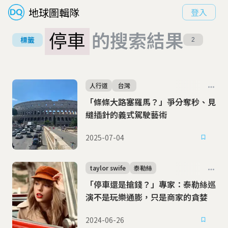
地球圖輯隊
登入
停車
的搜索結果
標籤
2
人行道
台灣
「條條大路塞羅馬？」爭分奪秒、見
縫插針的義式駕駛藝術
2025-07-04
taylor swife
泰勒絲
「停車還是搶錢？」專家：泰勒絲巡
演不是玩樂通膨，只是商家的貪婪
2024-06-26