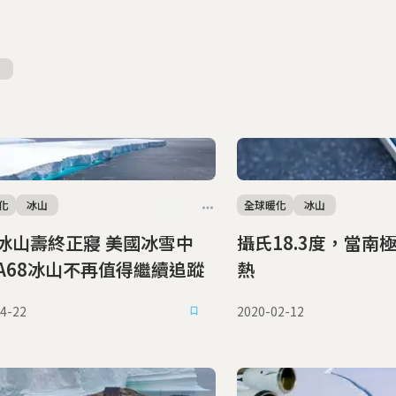
化
冰山
全球暖化
冰山
冰山壽終正寢 美國冰雪中
攝氏18.3度，當南
A68冰山不再值得繼續追蹤
熱
4-22
2020-02-12