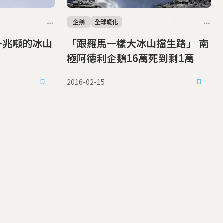
企鵝
全球暖化
「跟羅馬一樣大冰山擋生路」 南
極阿德利企鵝16萬死到剩1萬
2016-02-15