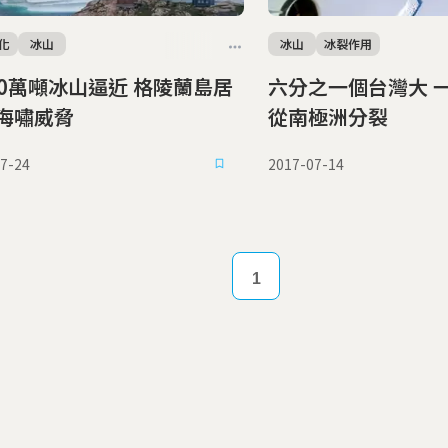
化
冰山
冰山
冰裂作用
0萬噸冰山逼近 格陵蘭島居
六分之一個台灣大 一兆噸的冰山
海嘯威脅
從南極洲分裂
7-24
2017-07-14
1