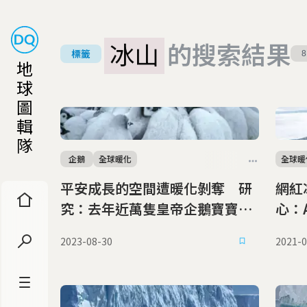
冰山
的搜索結果
標籤
8
地
球
圖
輯
隊
企鵝
全球暖化
全球暖
平安成長的空間遭暖化剝奪 研
網紅
究：去年近萬隻皇帝企鵝寶寶因
心：
冰層崩塌死亡
2023-08-30
2021-0