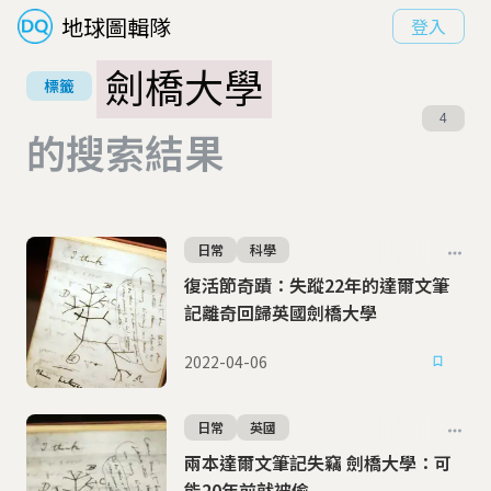
地球圖輯隊
登入
劍橋大學
標籤
4
的搜索結果
日常
科學
復活節奇蹟：失蹤22年的達爾文筆
記離奇回歸英國劍橋大學
2022-04-06
日常
英國
兩本達爾文筆記失竊 劍橋大學：可
能20年前就被偷