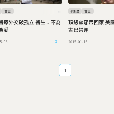
古巴
卡斯楚
古巴
療外交破孤立 醫生：不為
頂級雪茄帶回家 美
為愛
古巴禁運
5-06
2015-01-16
1