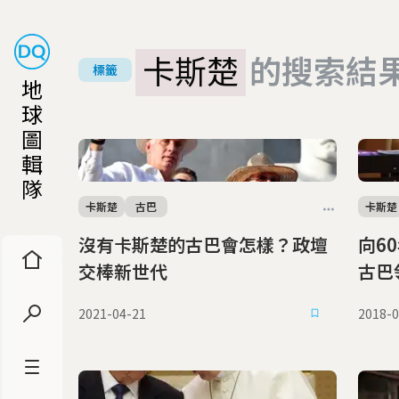
卡斯楚
的搜索結
標籤
地
球
圖
輯
隊
卡斯楚
古巴
卡斯楚
沒有卡斯楚的古巴會怎樣？政壇
向6
交棒新世代
古巴
2021-04-21
2018-0