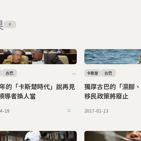
果
8
古巴
卡斯楚
古巴
0年的「卡斯楚時代」說再見
獨厚古巴的「濕腳、
領導者換人當
移民政策將廢止
4-19
2017-01-13