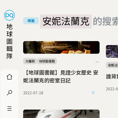
安妮法蘭克
的搜
標籤
地
球
圖
輯
隊
大屠殺
地球圖書館
安妮法
【地球圖書館】見證少女歷史 安
誰背
妮法蘭克的密室日記
2022-0
2022-07-18