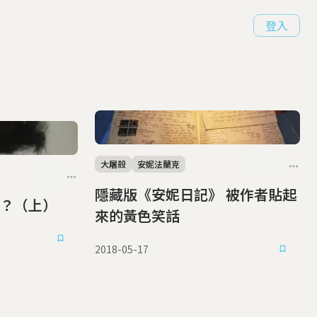
登入
大屠殺
安妮法蘭克
隱藏版《安妮日記》 被作者貼起
？（上）
來的黃色笑話
2018-05-17