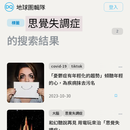
地球圖輯隊
登入
思覺失調症
標籤
2
的搜索結果
covid-19
tiktok
「憂鬱症有年輕化的趨勢」傾聽年輕
的心，為疾病抹去污名
2023-10-30
大腦
思覺失調症
和幻聽說再見 用電玩來治「思覺失
調症」