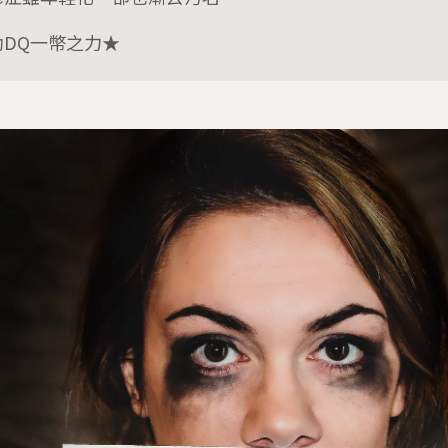
助DQ一幣之力★