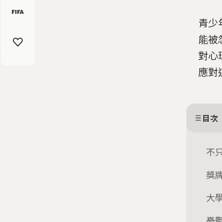
青少
能被
對心
應對
目次
不
獎
大
憂