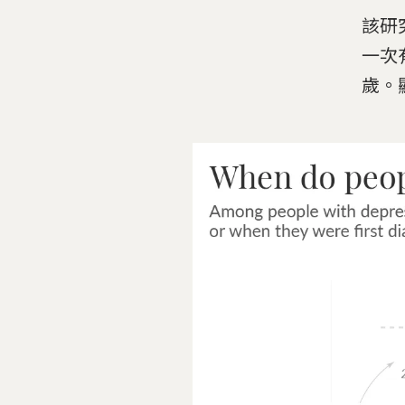
該研
一次
歲。