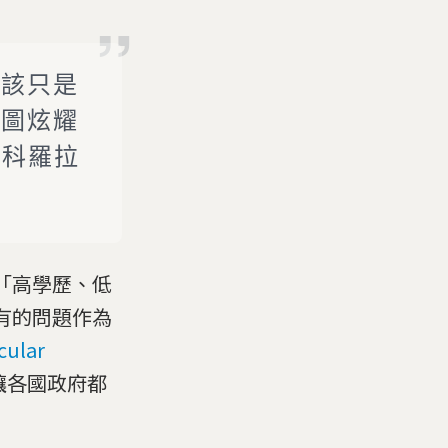
應該只是
試圖炫耀
，科羅拉
「高學歷、低
有的問題作為
lar
讓各國政府都