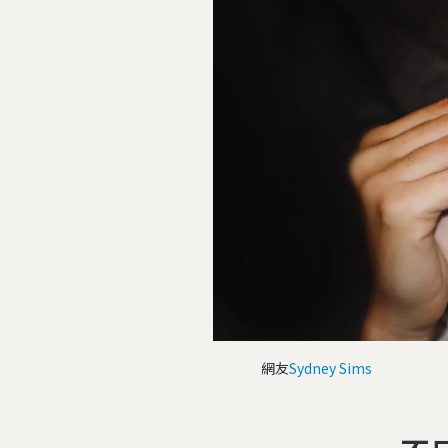
網友
Sydney Sims