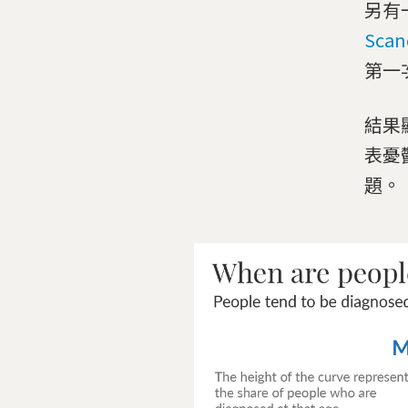
另有
Sca
第一
結果
表憂
題。