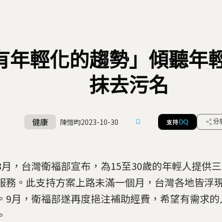
有年輕化的趨勢」傾聽年
抹去污名
健康
陳愷昀
2023-10-30
支持
分
DQ
8月，台灣衛福部宣布，為15至30歲的年輕人提供
服務。此支持方案上路未滿一個月，台灣各地皆浮
。9月，衛福部遂再度挹注補助經費，希望有需求的
。