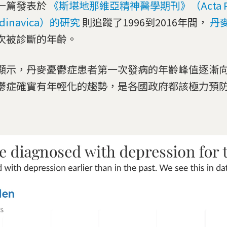
一篇發表於
《斯堪地那維亞精神醫學期刊》（Acta Psyc
ndinavica）的研究
則追蹤了1996到2016年間，
丹
次被診斷的年齡。
顯示，丹麥憂鬱症患者第一次發病的年齡峰值逐漸
鬱症確實有年輕化的趨勢，是各國政府都該極力預