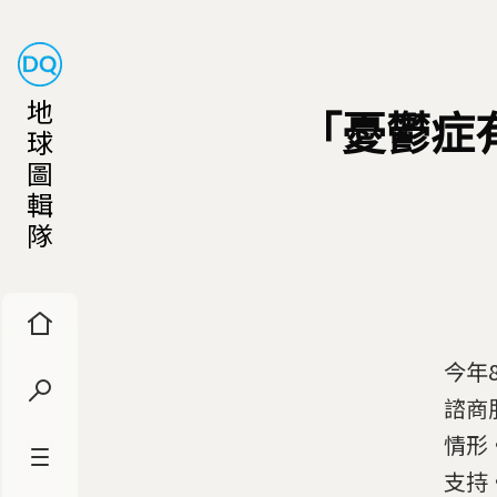
地
「憂鬱症
球
圖
輯
隊
今年
諮商
情形
支持