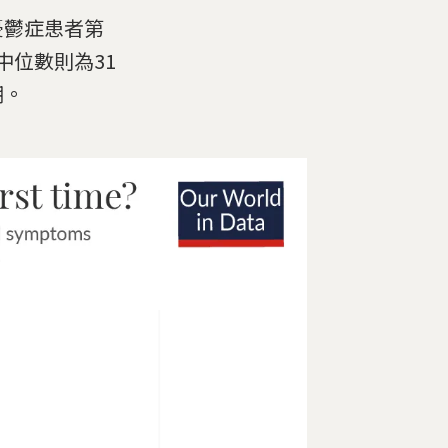
憂鬱症患者第
中位數則為31
潮。