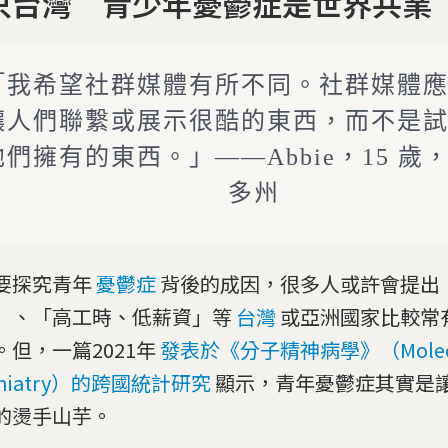
只台灣 青少年憂鬱症是世界共業
「我希望社群媒體有所不同。社群媒體
讓人們聯繫或展示很酷的東西，而不是
他們擁有的東西。」——Abbie，15 歲
多州
要探究青年
憂鬱症
背後的成因，很多人或許會提出
」、「高工時、低薪資」等
台灣
或亞洲國家比較常
。但，一篇2021年
發表於《分子精神病學》（Molecu
chiatry）的跨國統計研究
顯示，青年憂鬱症其實是
的燙手山芋。