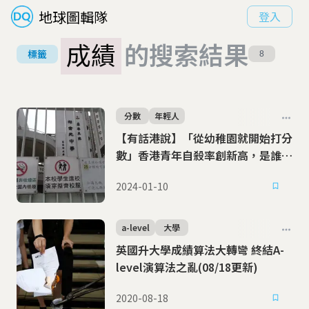
地球圖輯隊
登入
成績
的搜索結果
標籤
8
分數
年輕人
【有話港說】「從幼稚園就開始打分
數」香港青年自殺率創新高，是誰讓
他們走上不歸路
2024-01-10
a-level
大學
英國升大學成績算法大轉彎 終結A-
level演算法之亂(08/18更新)
2020-08-18