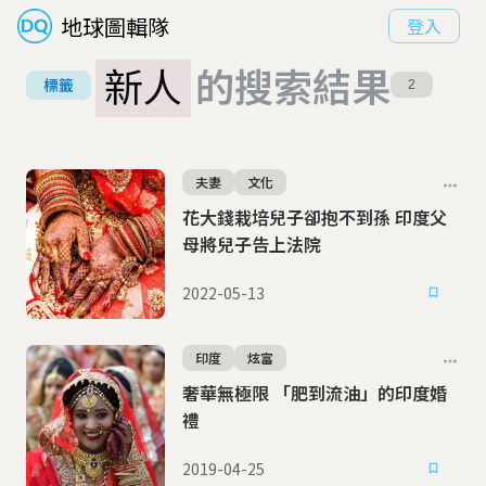
地球圖輯隊
登入
新人
的搜索結果
標籤
2
夫妻
文化
花大錢栽培兒子卻抱不到孫 印度父
母將兒子告上法院
2022-05-13
印度
炫富
奢華無極限 「肥到流油」的印度婚
禮
2019-04-25