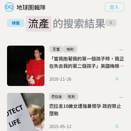
地球圖輯隊
登入
流產
的搜索結果
標籤
5
王室
哈利
「當我抱著我的第一個孩子時，我正
在失去我的第二個孩子」英國梅根王
子妃公開流產的痛苦
2020-11-26
巴拉圭
性別
巴拉圭10歲女遭強暴懷孕 政府禁止
墮胎
2015-05-12