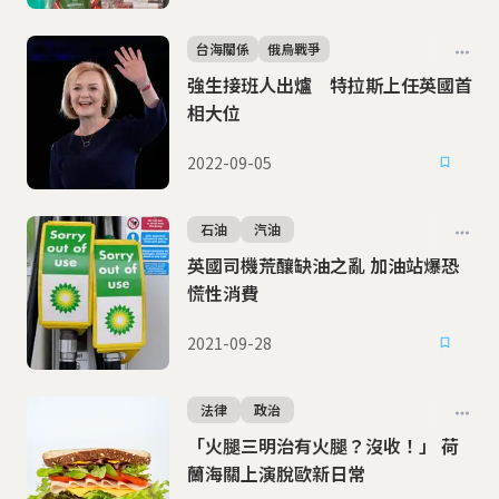
台海關係
俄烏戰爭
強生接班人出爐 特拉斯上任英國首
相大位
2022-09-05
石油
汽油
英國司機荒釀缺油之亂 加油站爆恐
慌性消費
2021-09-28
法律
政治
「火腿三明治有火腿？沒收！」 荷
蘭海關上演脫歐新日常