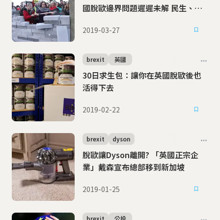
國脫歐邊界問題遲遲未解 民生、海
運都受阻
2019-03-27
brexit
英國
30日求生包：讓你在英國脫歐後也
活得下去
2019-02-22
brexit
dyson
脫歐讓Dyson離開? 「英國正宗企
業」戴森宣布總部移到新加坡
2019-01-25
brexit
公投