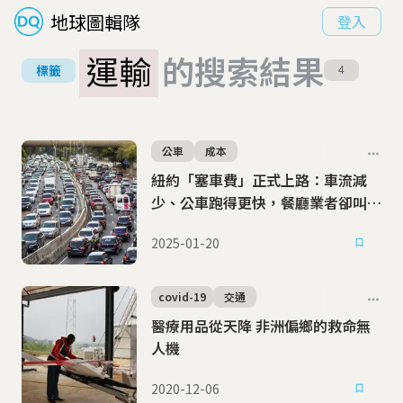
地球圖輯隊
登入
運輸
的搜索結果
標籤
4
公車
成本
紐約「塞車費」正式上路：車流減
少、公車跑得更快，餐廳業者卻叫苦
連天
2025-01-20
covid-19
交通
醫療用品從天降 非洲偏鄉的救命無
人機
2020-12-06