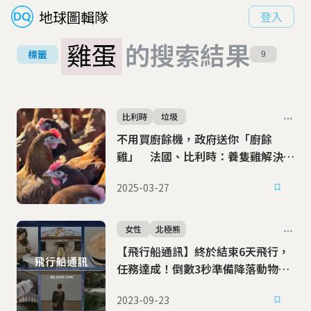
地球圖輯隊
登入
雞蛋
的搜索結果
標籤
9
比利時
垃圾
不用買廚餘機，政府送你「廚餘
雞」 法國、比利時：養隻雞解決缺
蛋與剩食危機
2025-03-27
女性
北極熊
【飛行船通訊】終於結束6天飛行，
任務達成！倒數3秒準備降落動物星
球
2023-09-23