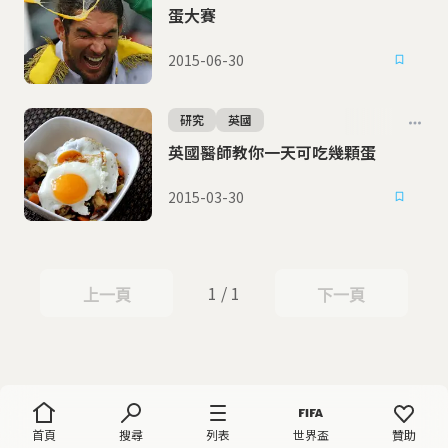
蛋大賽
2015-06-30
研究
英國
英國醫師教你一天可吃幾顆蛋
2015-03-30
1 / 1
上一頁
下一頁
上一頁
下一頁
首頁
搜尋
列表
世界盃
贊助