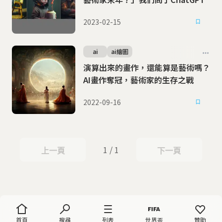
2023-02-15
ai
ai繪圖
演算出來的畫作，還能算是藝術嗎？
AI畫作奪冠，藝術家的生存之戰
2022-09-16
1 / 1
上一頁
下一頁
上一頁
下一頁
首頁
搜尋
列表
世界盃
贊助