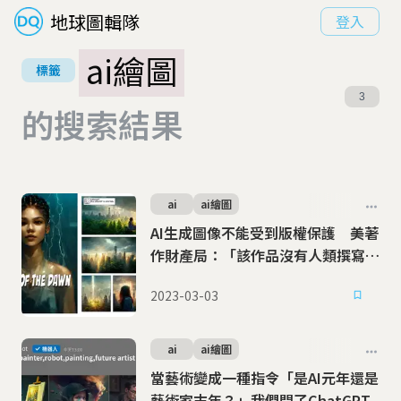
地球圖輯隊
登入
ai繪圖
標籤
3
的搜索結果
ai
ai繪圖
AI生成圖像不能受到版權保護 美著
作財產局：「該作品沒有人類撰寫的
元素」
2023-03-03
ai
ai繪圖
當藝術變成一種指令「是AI元年還是
藝術家末年？」我們問了ChatGPT