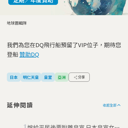
地球圖輯隊
我們為您在DQ飛行船預留了VIP位子，期待您
登船
贊助DQ
日本
明仁天皇
皇室
亞洲
分享
延伸閱讀
收起全部
嫁給平民後要脫離皇室 日本皇室女性