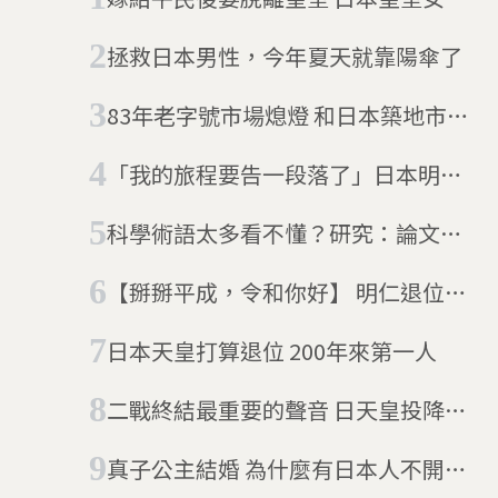
地位再引議論
拯救日本男性，今年夏天就靠陽傘了
83年老字號市場熄燈 和日本築地市場
說再見
「我的旅程要告一段落了」日本明仁
天皇最後一次的生日演講
科學術語太多看不懂？研究：論文術
語太多，被引用數也下降
【掰掰平成，令和你好】 明仁退位、
德仁天皇即位 日本新時代帶你看
日本天皇打算退位 200年來第一人
二戰終結最重要的聲音 日天皇投降廣
播數位版首次公開
真子公主結婚 為什麼有日本人不開