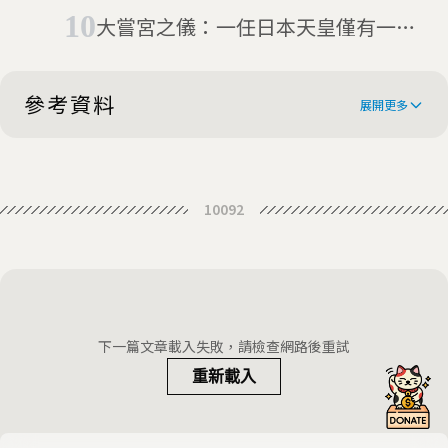
心？
大嘗宮之儀：一任日本天皇僅有一次
的祭祀儀式
參考資料
展開更多
Emperor Akihito of Japan is a
10092
published expert on tiny fish
5 Things to Know About Japan’s
Emperor and Imperial Family
Fish pictorial book with entry by
emperor the hit of the season
JAPAN’S EMPEROR
下一篇文章載入失敗，請檢查網路後重試
CONTRIBUTES TO FISH
重新載入
ENCYCLOPEDIA