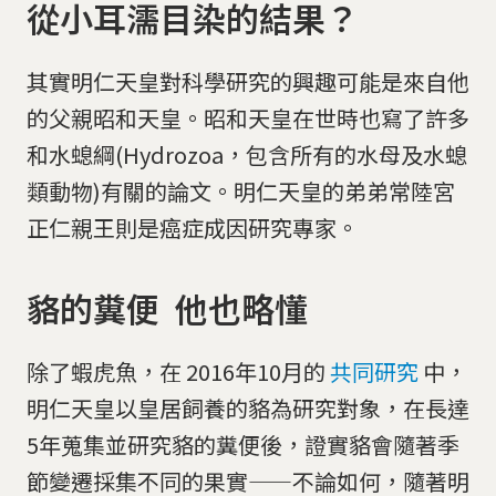
從小耳濡目染的結果？
其實明仁天皇對科學研究的興趣可能是來自他
的父親昭和天皇。昭和天皇在世時也寫了許多
和水螅綱(Hydrozoa，包含所有的水母及水螅
類動物)有關的論文。明仁天皇的弟弟常陸宮
正仁親王則是癌症成因研究專家。
貉的糞便 他也略懂
除了蝦虎魚，在 2016年10月的
共同研究
中，
明仁天皇以皇居飼養的貉為研究對象，在長達
5年蒐集並研究貉的糞便後，證實貉會隨著季
節變遷採集不同的果實——不論如何，隨著明