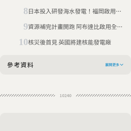
源，減緩電價衝擊
日本投入研發海水發電！福岡啟用亞
洲首座「海水滲透發電廠」 目標2050
資源補完計畫開跑 阿布達比啟用全球
淨零排放
最大太陽能發電廠
核災後首見 英國將建核能發電廠
參考資料
展開更多
Is the wind turbine really a 'new
10240
apex predator'?
Wind farm 'predator' effect hits
ecosystems: study
Wind farms bad for raptors, but
good news for lizards