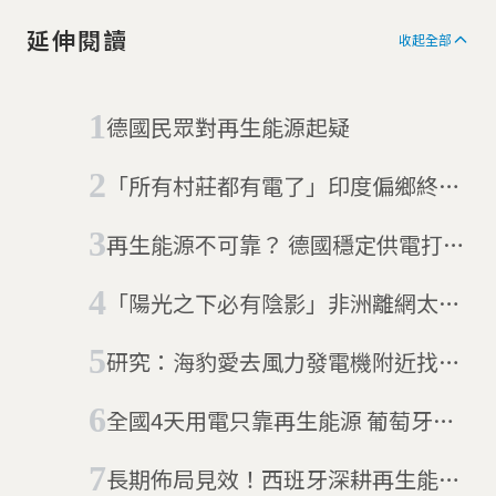
延伸閱讀
收起全部
德國民眾對再生能源起疑
「所有村莊都有電了」印度偏鄉終於
接上電網
再生能源不可靠？ 德國穩定供電打破
迷思
「陽光之下必有陰影」非洲離網太陽
能蓬勃發展，電子垃圾問題難解
研究：海豹愛去風力發電機附近找食
物
全國4天用電只靠再生能源 葡萄牙擺
脫「最髒國」壞印象
長期佈局見效！西班牙深耕再生能