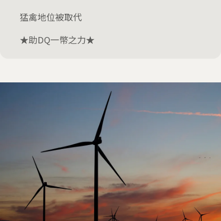
猛禽地位被取代
★助DQ一幣之力★