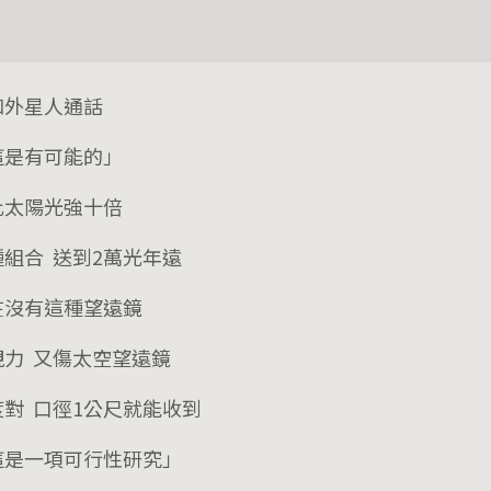
和外星人通話
這是有可能的」
比太陽光強十倍
種組合 送到2萬光年遠
在沒有這種望遠鏡
視力 又傷太空望遠鏡
度對 口徑1公尺就能收到
這是一項可行性研究」