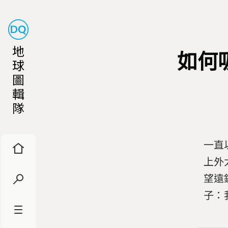
地
如何
球
圖
輯
隊
一直
上外
望遠
子：