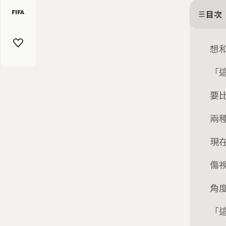
目次
想
「
要
兩
現
傷
角
「