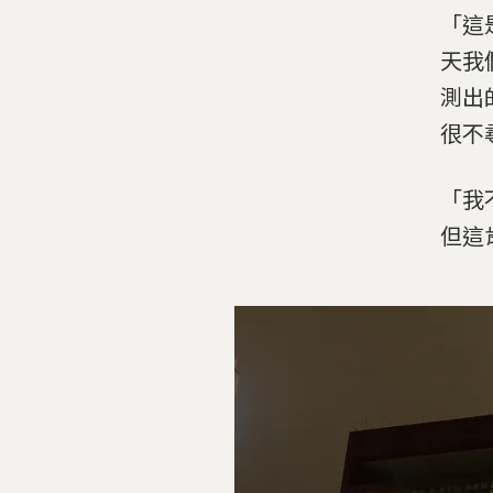
「這
天我
測出
很不
「我
但這