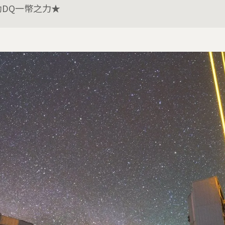
助DQ一幣之力★