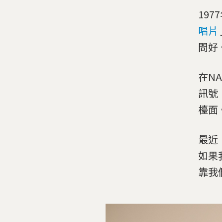
19
唱片
問好
在N
訊號
檯面
最近，
如果
靠我