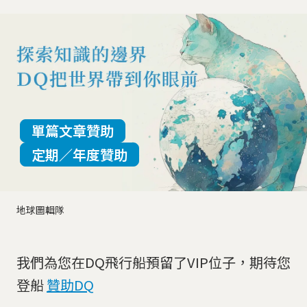
單篇文章贊助
定期／年度贊助
地球圖輯隊
我們為您在DQ飛行船預留了VIP位子，期待您
登船
贊助DQ