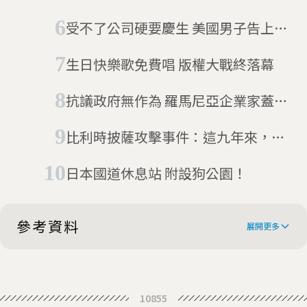
瓜」
路邊廣告找老婆
受不了公司硬要慶生 美國男子告上法
院獲判千萬賠償
生日快樂歌免費唱 版權大戰終落幕
抗議政府無作為 羅馬尼亞企業家蓋了
世界最短高速公路
比利時披薩攻擊事件：這九年來，停
不下來的外送披薩
日本國道休息站 附設狗公園！
參考資料
展開更多
Here’s What Happens When 2
10855
Sons Buy a Billboard Asking for