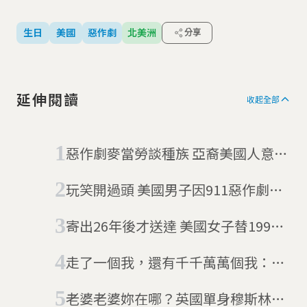
生日
美國
惡作劇
北美洲
分享
延伸閱讀
收起全部
惡作劇麥當勞談種族 亞裔美國人意外
獲得76萬合作金
玩笑開過頭 美國男子因911惡作劇電
話被擊斃
寄出26年後才送達 美國女子替1993
年的明信片找失主
走了一個我，還有千千萬萬個我：美
國高速公路那罐「永遠都在醃的小黃
老婆老婆妳在哪？英國單身穆斯林買