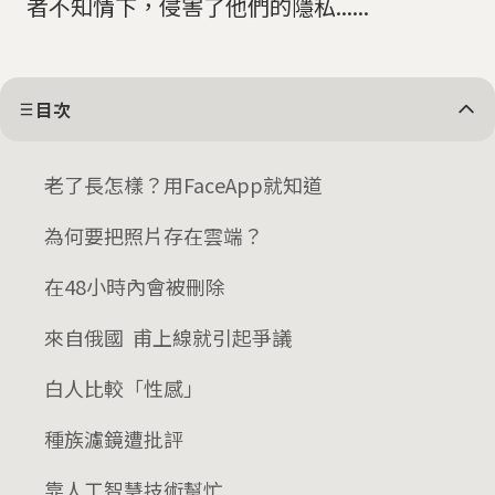
者不知情下，侵害了他們的隱私......
目次
老了長怎樣？用FaceApp就知道
為何要把照片存在雲端？
在48小時內會被刪除
來自俄國 甫上線就引起爭議
白人比較「性感」
種族濾鏡遭批評
靠人工智慧技術幫忙