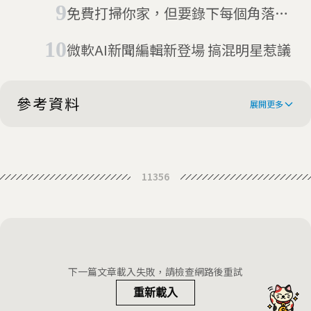
免費打掃你家，但要錄下每個角落！
AI新創用居家影像換機器人訓練數據
微軟AI新聞編輯新登場 搞混明星惹議
參考資料
展開更多
Can you trust FaceApp with your
11356
face?
FaceApp is back and so are privacy
concerns
FaceApp denies storing users'
photographs without permission
Myths and risks in app that gives
下一篇文章載入失敗，請檢查網路後重試
you peek into older self
重新載入