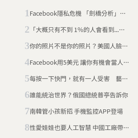
Facebook隱私危機 「劍橋分析」被
控利用帳戶資訊操弄政治輿論
「大概只有不到 1％的人會看到...」
美國女子贏得30萬獎金——透過仔細
你的照片不是你的照片？美國人臉辨
閱讀保險契約
識新創 悄悄蒐集你的臉！
Facebook用5美元 讓你有機會當人工
智慧的「老師」
每按一下快門，就有一人受害 藝術
家打造AI深偽相機，盼大眾正視假裸
誰能統治世界？俄國總統普亭告訴你
照風險
南韓管小孩新招 手機監控APP登場
性愛娃娃也要人工智慧 中國工廠帶你
看