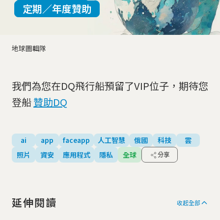
定期／年度贊助
地球圖輯隊
我們為您在DQ飛行船預留了VIP位子，期待您
登船
贊助DQ
ai
app
faceapp
人工智慧
俄國
科技
雲
照片
資安
應用程式
隱私
全球
分享
延伸閱讀
收起全部