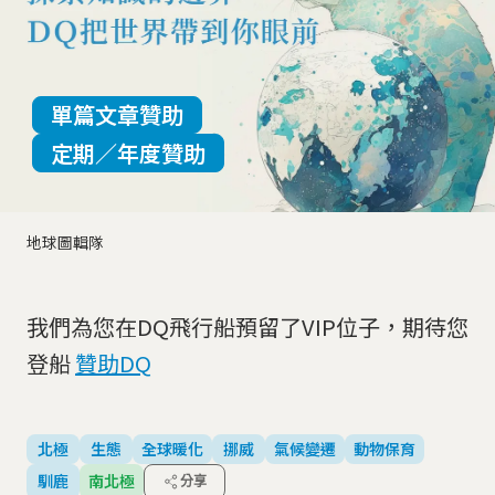
單篇文章贊助
定期／年度贊助
地球圖輯隊
我們為您在DQ飛行船預留了VIP位子，期待您
登船
贊助DQ
北極
生態
全球暖化
挪威
氣候變遷
動物保育
馴鹿
南北極
分享