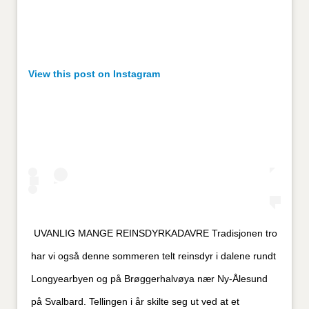
View this post on Instagram
UVANLIG MANGE REINSDYRKADAVRE Tradisjonen tro
har vi også denne sommeren telt reinsdyr i dalene rundt
Longyearbyen og på Brøggerhalvøya nær Ny-Ålesund
på Svalbard. Tellingen i år skilte seg ut ved at et