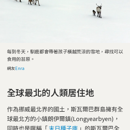
每到冬天，馴鹿都會帶著孩子橫越荒涼的雪地，尋找可以
食用的苔原。
網友
Enra
全球最北的人類居住地
作為挪威最北界的國土，斯瓦爾巴群島擁有全
球最北方的小鎮朗伊爾鎮(Longyearbyen)，
同時也是暱稱「
末日種子庫
」的斯瓦爾巴全