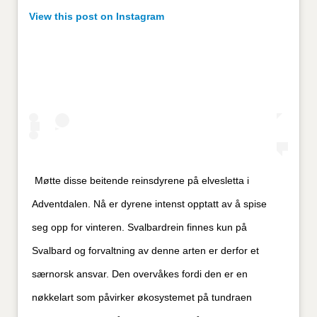
View this post on Instagram
Møtte disse beitende reinsdyrene på elvesletta i
Adventdalen. Nå er dyrene intenst opptatt av å spise
seg opp for vinteren. Svalbardrein finnes kun på
Svalbard og forvaltning av denne arten er derfor et
særnorsk ansvar. Den overvåkes fordi den er en
nøkkelart som påvirker økosystemet på tundraen