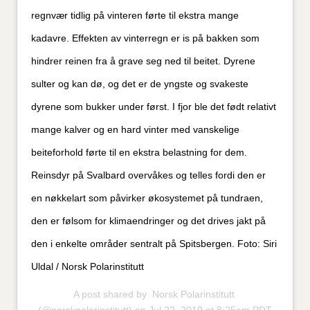
regnvær tidlig på vinteren førte til ekstra mange
kadavre. Effekten av vinterregn er is på bakken som
hindrer reinen fra å grave seg ned til beitet. Dyrene
sulter og kan dø, og det er de yngste og svakeste
dyrene som bukker under først. I fjor ble det født relativt
mange kalver og en hard vinter med vanskelige
beiteforhold førte til en ekstra belastning for dem.
Reinsdyr på Svalbard overvåkes og telles fordi den er
en nøkkelart som påvirker økosystemet på tundraen,
den er følsom for klimaendringer og det drives jakt på
den i enkelte områder sentralt på Spitsbergen. Foto: Siri
Uldal / Norsk Polarinstitutt
A post shared by
Norsk Polarinstitutt