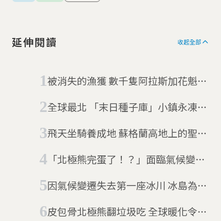
延伸閱讀
收起全部
被消失的漁獲 數千隻阿拉斯加花魁鳥
餓死
全球最北 「末日種子庫」小鎮永凍土
融化
飛天坐騎養成地 蘇格蘭高地上的聖誕
馴鹿
「北極熊完蛋了！？」面臨氣候變遷
威脅 挪威北極熊反而變胖
因氣候變遷失去第一座冰川 冰島為它
辦喪禮
皮包骨北極熊翻垃圾吃 全球暖化令人