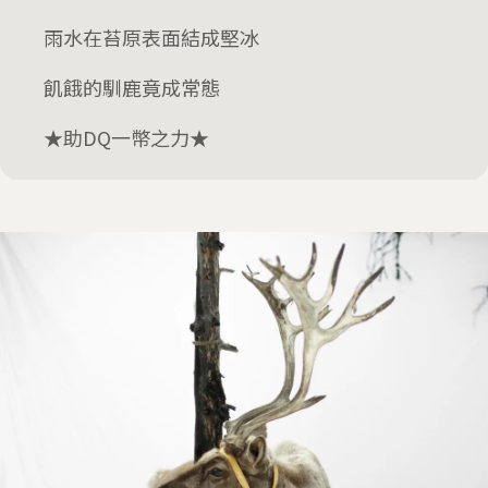
雨水在苔原表面結成堅冰
飢餓的馴鹿竟成常態
★助DQ一幣之力★