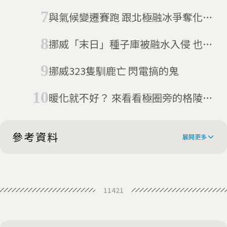
揪心
與氣候變遷賽跑 跟北極融冰爭奪化石
的考古學家
挪威「末日」種子庫被融水入侵 也許
不用太擔心
挪威323隻馴鹿亡 閃電搞的鬼
暖化就不好？ 來看看極圈旁的格陵蘭
人怎麼說
參考資料
展開更多
200 reindeer died on an Arctic
11421
Island -- and researchers think
Starvation deaths of 200 reindeer
climate change is to blame
in Arctic caused by climate crisis,