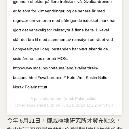
gjennom effekter på flere trofiske nivå. Svalbardreinen
er følsom for klimaendringer, og de senere år med
regnvær om vinteren med påfølgende isdekket mark har
gjort det vanskelig for reinsdyra å finne beite. Likevel
står det bra til med stammen av reinsdyr i området ved
Longyearbyen i dag. bestanden har vært økende de
siste årene. Les mer på MOSJ:
http://www.mosj.no/no/fauna/land/svalbardrein-
bestand.html #svalbardrein # Foto: Ann Kristin Balto,
Norsk Polarinstitutt
A post shared by
Norsk Polarinstitutt
(@norskpolarinstitutt) on Jun 21, 2019 at 1:27am PDT
今年 6月21日，挪威極地研究所才發布貼文，