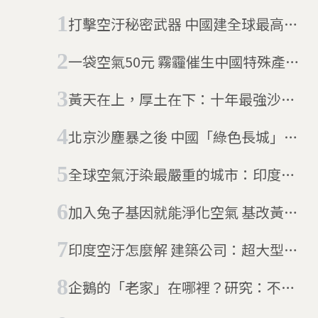
打擊空汙秘密武器 中國建全球最高空
氣清淨塔
一袋空氣50元 霧霾催生中國特殊產品
「高山新鮮空氣」
黃天在上，厚土在下：十年最強沙塵
暴入侵中國
北京沙塵暴之後 中國「綠色長城」何
去何從？
全球空氣汙染最嚴重的城市：印度新
德里 推行用真菌改善空氣
加入兔子基因就能淨化空氣 基改黃金
葛即將上市
印度空汙怎麼解 建築公司：超大型空
氣清淨機如何？
企鵝的「老家」在哪裡？研究：不是
南極