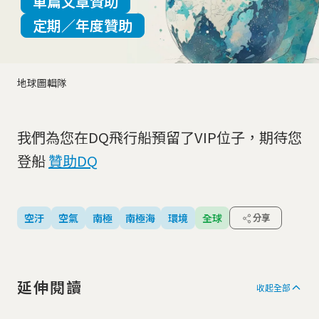
單篇文章贊助
定期／年度贊助
地球圖輯隊
我們為您在DQ飛行船預留了VIP位子，期待您
登船
贊助DQ
空汙
空氣
南極
南極海
環境
全球
分享
延伸閱讀
收起全部