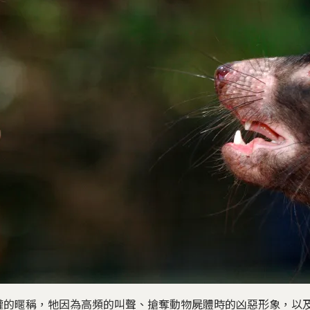
獾的暱稱，牠因為高頻的叫聲、搶奪動物屍體時的凶惡形象，以