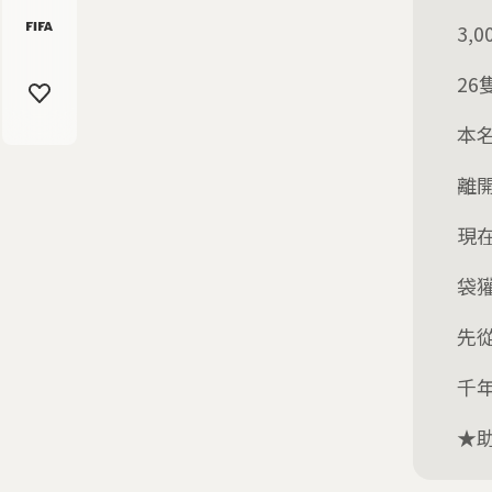
3,
26
本
離
現
袋
先
千
★