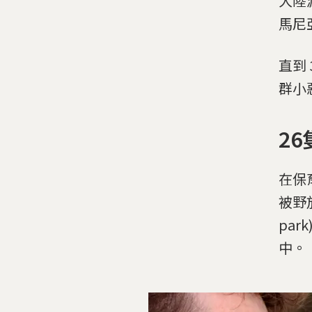
大陸
馬尼
直到
群小
2
在保
被野放
pa
中。