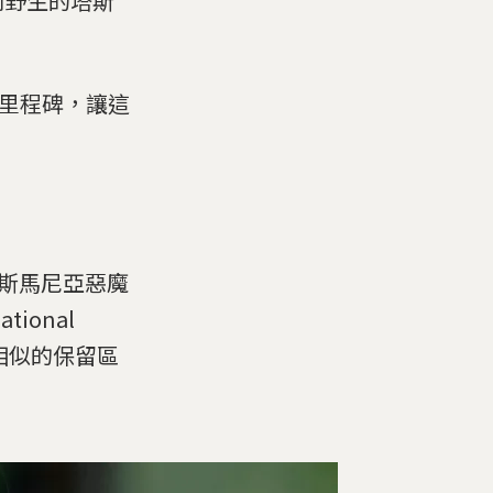
到野生的塔斯
的里程碑，讓這
塔斯馬尼亞惡魔
ional
島相似的保留區