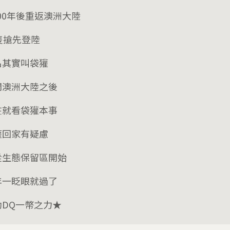
000年後重返澳洲大陸
隻搶先登陸
名其實叫袋獾
開澳洲大陸之後
在就看袋獾本事
獾回家有疑慮
從生態保留區開始
年一眨眼就過了
助DQ一幣之力★