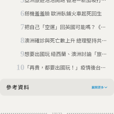
陣
搭機羞羞臉 歐洲臥鋪火車起死回生
把自己「空運」回英國可能嗎？《板
條箱大逃亡》主角出書找好友
澳洲確診與死亡數上升 總理堅持共存
這波疫情會影響大選嗎？
想要出國玩 紐西蘭、澳洲討論「旅行
泡泡」計畫
「再貴，都要出國玩！」疫情後台灣
旅客傾巢而出，航空公司加購飛機
參考資料
展開更多
What happened on the Qantas
13122