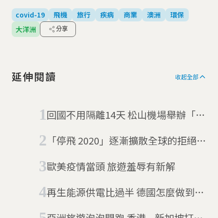
covid-19
飛機
旅行
疾病
商業
澳洲
環保
大洋洲
分享
延伸閱讀
收起全部
回國不用隔離14天 松山機場舉辦「偽
出國」小旅行
「停飛 2020」逐漸擴散全球的拒絕搭
機運動
歐美疫情當頭 旅遊羞辱有新解
再生能源供電比過半 德國怎麼做到
的？
亞洲旅遊泡泡開跑 香港—新加坡打頭