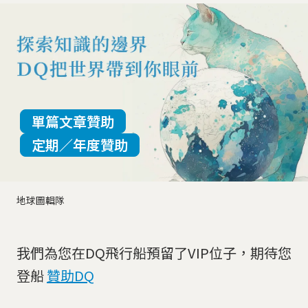
單篇文章贊助
定期／年度贊助
地球圖輯隊
我們為您在DQ飛行船預留了VIP位子，期待您
登船
贊助DQ