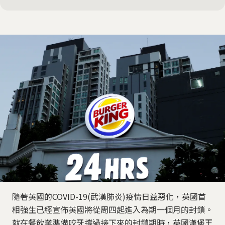
隨著英國的COVID-19(武漢肺炎)疫情日益惡化，英國首
相強生已經宣佈英國將從周四起進入為期一個月的封鎖。
就在餐飲業準備咬牙撐過接下來的封鎖期時，英國漢堡王