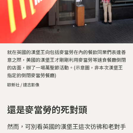
就在英國的漢堡王向包括麥當勞在內的餐飲同業們表達善
意之際，美國的漢堡王才剛剛利用麥當勞等速食餐廳倒閉
的店面，辦了一場萬聖節活動。(示意圖，非本次漢堡王
指定的倒閉麥當勞餐廳)
歐新社 / 達志影像
還是麥當勞的死對頭
然而，可別看英國的漢堡王這次彷彿和老對手