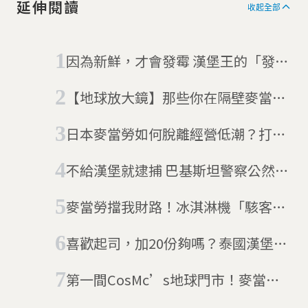
延伸閱讀
收起全部
因為新鮮，才會發霉 漢堡王的「發霉
漢堡」行銷
【地球放大鏡】那些你在隔壁麥當勞
點不到的餐點
日本麥當勞如何脫離經營低潮？打造
「Fun Place To GO」、達到業績新
不給漢堡就逮捕 巴基斯坦警察公然勒
高峰
索速食店
麥當勞擋我財路！冰淇淋機「駭客」
向麥當勞求償9億美元
喜歡起司，加20份夠嗎？泰國漢堡王
推出「真正的起司漢堡」
第一間CosMc’s地球門市！麥當勞
搶攻飲料市場，對決星巴克