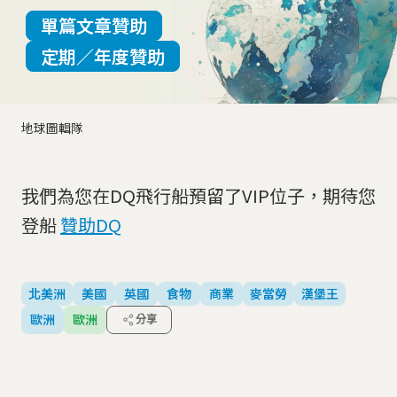
單篇文章贊助
定期／年度贊助
地球圖輯隊
我們為您在DQ飛行船預留了VIP位子，期待您
登船
贊助DQ
北美洲
美國
英國
食物
商業
麥當勞
漢堡王
歐洲
歐洲
分享