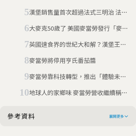
作慢
漢堡銷售量首次超過法式三明治 法國
人喜好真的變了嗎？
大麥克50歲了 美國麥當勞發行「麥克
幣」
英國速食界的世紀大和解？漢堡王：
請大家去吃麥當勞！
麥當勞將停用亨氏番茄醬
麥當勞靠科技轉型，推出「體驗未
來」店面
地球人的家鄉味 麥當勞營收繼續稱霸
全球
參考資料
展開更多