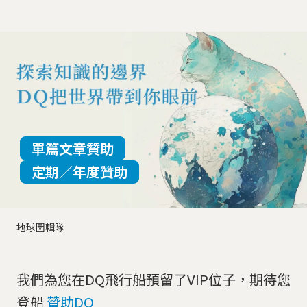
單篇文章贊助
定期／年度贊助
地球圖輯隊
我們為您在DQ飛行船預留了VIP位子，期待您
登船
贊助DQ