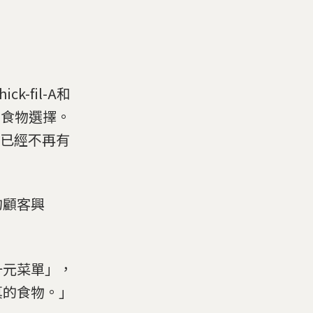
-fil-A和
的食物選擇。
本已經不再有
的顧客興
一元菜單」，
真的食物。」