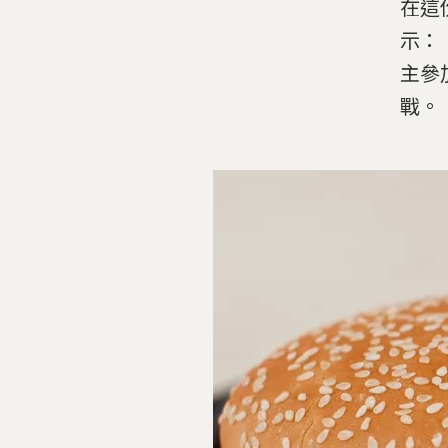
在這
示：
主參
戰。