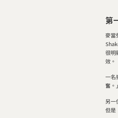
第
麥當勞
Sh
很明
效。
一名
奮。
另一
但是