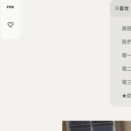
目次
黑
我
第
第
第
★