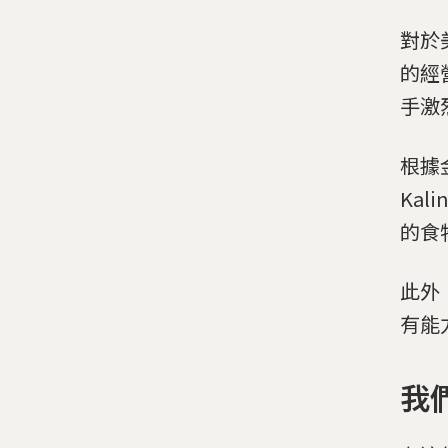
對於
的經
手激
根據金
Ka
的食
此外
有能
我