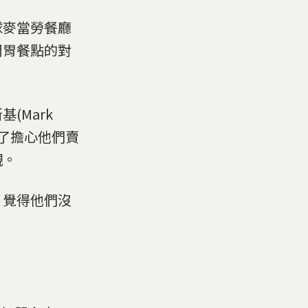
球麥當勞餐廳
開胃餐點的對
基(Mark
除了擔心他們賣
觀。
，覺得他們沒