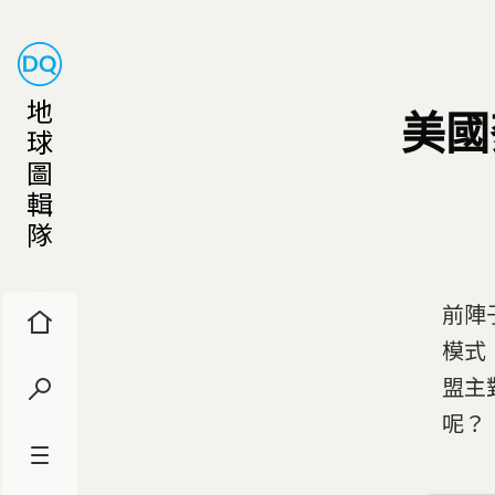
地
美國
球
圖
輯
隊
前陣
模式
盟主
呢？