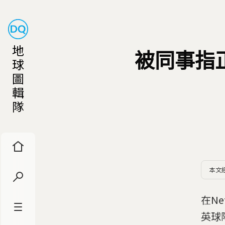
地
被同事指
球
圖
輯
隊
本文
在N
英球