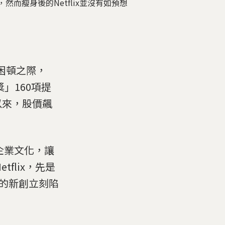
，然而瘦身後的Netflix並沒有如預想
入困頓之際，
獎」160項提
以來，股價飆
的企業文化，讓
flix，先是
濟的新創立刻陷