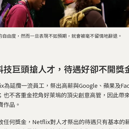
和龐大的自由度，然而一旦表現不如預期，就會被毫不留情地辭退。
科技巨頭搶人才，待遇好卻不開獎
flix為延攬一流員工，祭出高薪與Google、蘋果及Fac
；也不吝重金挖角好萊塢的頂尖創意高管，因此帶
賣作品。
放任何獎金，Netflix對人才祭出的待遇只有基本的