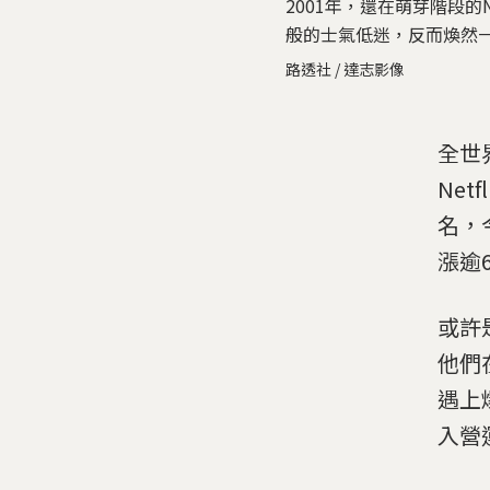
2001年，還在萌芽階段的N
般的士氣低迷，反而煥然
路透社 / 達志影像
全世
Ne
名，
漲逾
或許
他們
遇上
入營