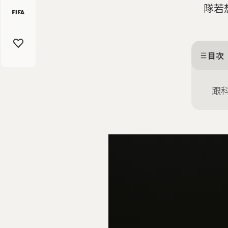
隊若
目次
跟