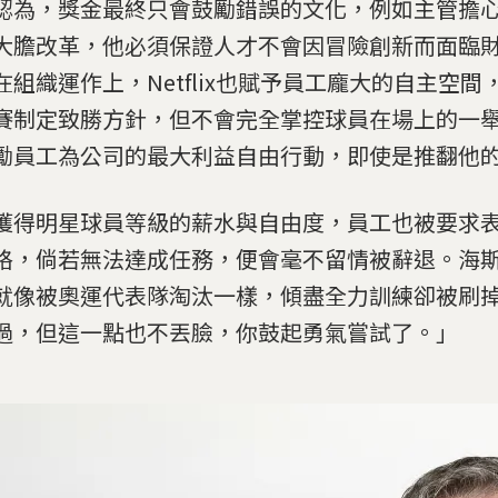
認為，獎金最終只會鼓勵錯誤的文化，例如主管擔
大膽改革，他必須保證人才不會因冒險創新而面臨
在組織運作上，Netflix也賦予員工龐大的自主空間
賽制定致勝方針，但不會完全掌控球員在場上的一
勵員工為公司的最大利益自由行動，即使是推翻他
獲得明星球員等級的薪水與自由度，員工也被要求
格，倘若無法達成任務，便會毫不留情被辭退。海
就像被奧運代表隊淘汰一樣，傾盡全力訓練卻被刷
過，但這一點也不丟臉，你鼓起勇氣嘗試了。」