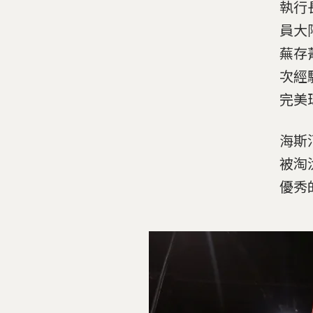
執行
員大
蕪存
次經
完美
海斯
被淘
優秀