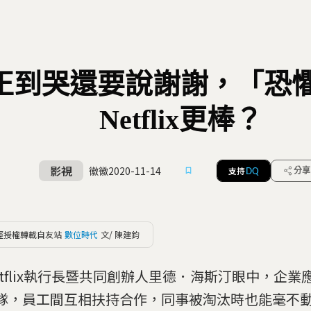
正到哭還要說謝謝，「恐
Netflix更棒？
影視
徽徽
2020-11-14
支持
分享
DQ
經授權轉載自友站
數位時代
文/ 陳建鈞
etflix執行長暨共同創辦人里德．海斯汀眼中，企業
隊，員工間互相扶持合作，同事被淘汰時也能毫不