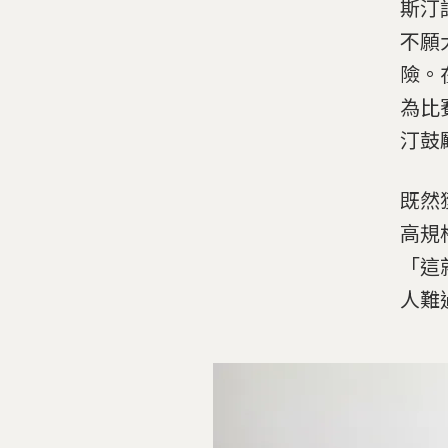
斯汀
不願
險。
為比
汀鼓
既然
高規
「這
人難