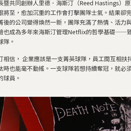
長暨共同創辦人里德．海斯汀（Reed Hastings
限將至，愈加沉重的工作會打擊團隊士氣。結果卻
菁後的公司變得煥然一新，團隊充滿了熱情、活力
驗也成為多年來海斯汀管理Netflix的哲學基礎——
球隊。
汀相信， 企業應該是一支菁英球隊，員工間互相扶
汰時也能毫不動搖。一支球隊若想持續奪冠，就必
的球員。