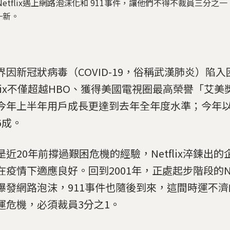
etflix遇上網路泡沫化和 911事件，讓他們不得不裁員三分之一
一新。
界因新冠狀病毒（COVID-19，俗稱武漢肺炎）陷
tflix不僅超越HBO、獲得美國電視圈最高榮譽「艾美
今年上半年用戶成長更達到去年全年度水準；今年
6成。
是近20年前撐過艱困危機的經驗，Netflix淬鍊出
在疫情下適應良好。回到2001年，正處起步階段的Net
爆發網路泡沫，911事件也隨後到來，這間時運不
運危機，必須裁員3分之1。