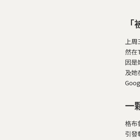
「
上周三
然在
因是
及她
Go
一
格布
引發