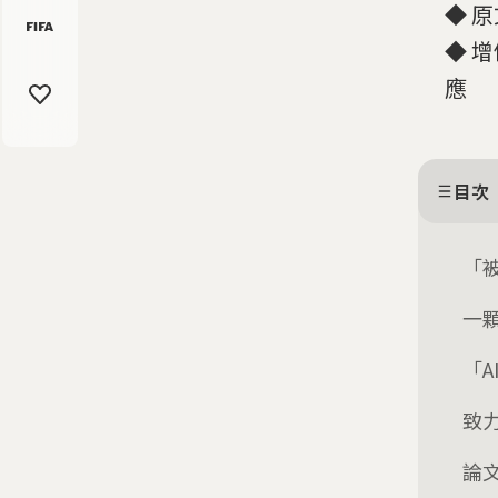
◆ 原
◆ 增
應
目次
「
一
「
致
論