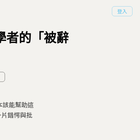
登入
級學者的「被辭
e本該能幫助這
一片錯愕與批